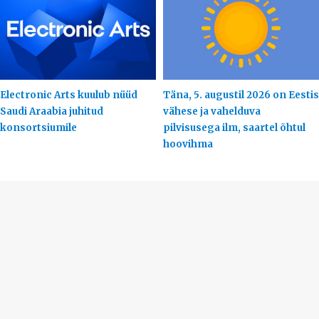
Electronic Arts kuulub nüüd
Täna, 5. augustil 2026 on Eestis
Saudi Araabia juhitud
vähese ja vahelduva
konsortsiumile
pilvisusega ilm, saartel õhtul
hoovihma