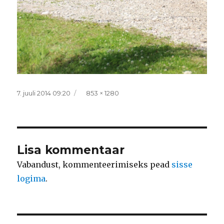
Postitatud
Täissuurus
7. juuli 2014 09:20
853 × 1280
Lisa kommentaar
Vabandust, kommenteerimiseks pead
sisse
logima
.