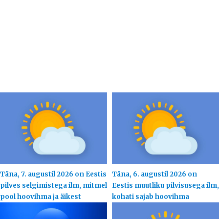
Täna, 7. augustil 2026 on Eestis
Täna, 6. augustil 2026 on
pilves selgimistega ilm, mitmel
Eestis muutliku pilvisusega ilm,
pool hoovihma ja äikest
kohati sajab hoovihma