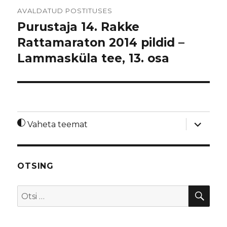
Navigeerimine
AVALDATUD POSTITUSES
Purustaja 14. Rakke
Rattamaraton 2014 pildid –
Lammasküla tee, 13. osa
laienda
Vaheta teemat
alamme
OTSING
OTS
Otsi: