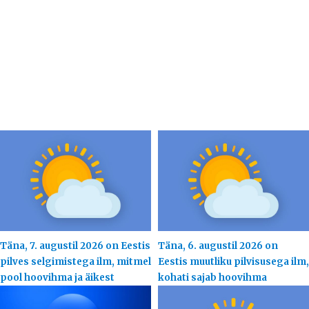
Täna, 7. augustil 2026 on Eestis
Täna, 6. augustil 2026 on
pilves selgimistega ilm, mitmel
Eestis muutliku pilvisusega ilm,
pool hoovihma ja äikest
kohati sajab hoovihma