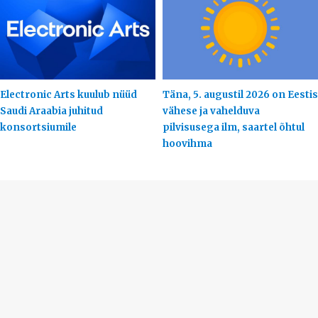
Electronic Arts kuulub nüüd
Täna, 5. augustil 2026 on Eestis
Saudi Araabia juhitud
vähese ja vahelduva
konsortsiumile
pilvisusega ilm, saartel õhtul
hoovihma