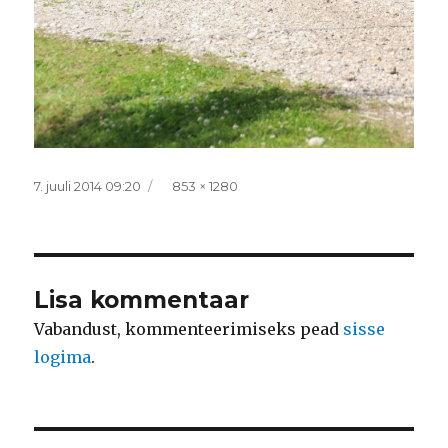
Postitatud
Täissuurus
7. juuli 2014 09:20
853 × 1280
Lisa kommentaar
Vabandust, kommenteerimiseks pead
sisse
logima
.