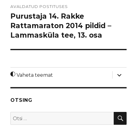
Navigeerimine
AVALDATUD POSTITUSES
Purustaja 14. Rakke
Rattamaraton 2014 pildid –
Lammasküla tee, 13. osa
laienda
Vaheta teemat
alamme
OTSING
OTS
Otsi: