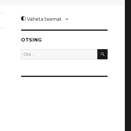
Vaheta teemat
OTSING
OTSI
Otsi: