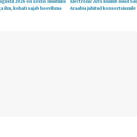
ugustil 2026 on Eestis muutliku
Electronic Arts kuulub nüüd Sa
ga ilm, kohati sajab hoovihma
Araabia juhitud konsortsiumile