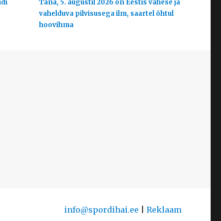
udi
Täna, 5. augustil 2026 on Eestis vähese ja
vahelduva pilvisusega ilm, saartel õhtul
hoovihma
info@spordihai.ee
|
Reklaam