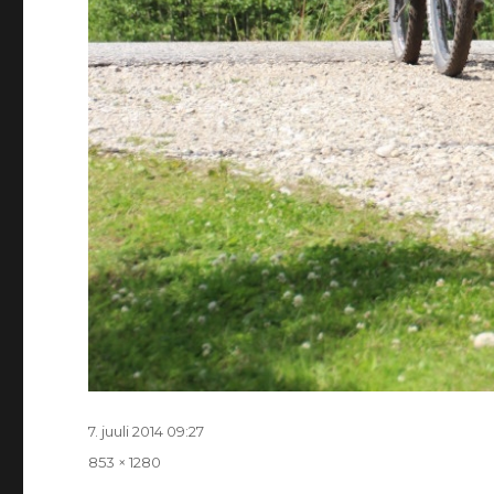
Postitatud
7. juuli 2014 09:27
Täissuurus
853 × 1280