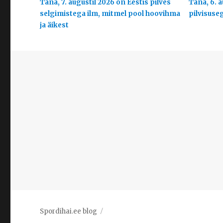
Täna, 7. augustil 2026 on Eestis pilves
Täna, 6. a
selgimistega ilm, mitmel pool hoovihma
pilvisuse
ja äikest
Spordihai.ee blog