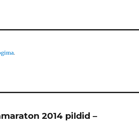
logima
.
amaraton 2014 pildid –