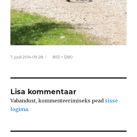
Postitatud
Täissuurus
7. juuli 2014 09:28
853 × 1280
Lisa kommentaar
Vabandust, kommenteerimiseks pead
sisse
logima
.