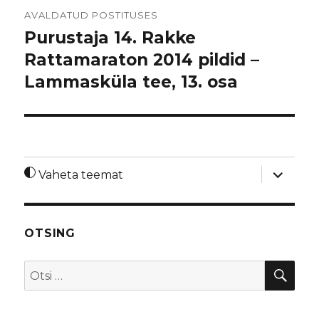
Navigeerimine
AVALDATUD POSTITUSES
Purustaja 14. Rakke
Rattamaraton 2014 pildid –
Lammasküla tee, 13. osa
laienda
Vaheta teemat
alamme
OTSING
OTS
Otsi: