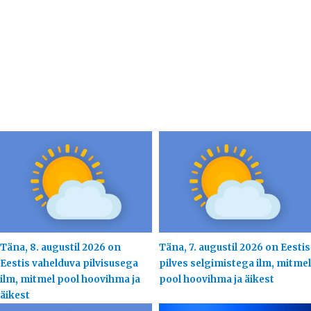
Täna, 8. augustil 2026 on
Täna, 7. augustil 2026 on Eestis
Eestis vahelduva pilvisusega
pilves selgimistega ilm, mitmel
ilm, mitmel pool hoovihma ja
pool hoovihma ja äikest
äikest