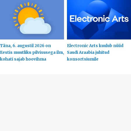
Täna, 6. augustil 2026 on
Electronic Arts kuulub nüüd
Eestis muutliku pilvisusega ilm,
Saudi Araabia juhitud
kohati sajab hoovihma
konsortsiumile