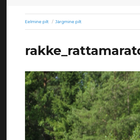
Eelmine pilt
Järgmine pilt
rakke_rattamara