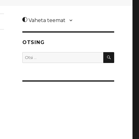
Vaheta teemat
OTSING
OTSI
Otsi: