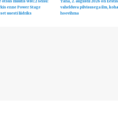
 otsus muutis WRC2 seisu:
Täna, 2. augustil 2026 on Eestis
rkis enne Power Stage
vahelduva pilvisusega ilm, koha
et uuesti liidriks
hoovihma