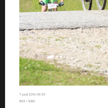
Postitatud
7. juuli 2014 09:30
Täissuurus
853 × 1280