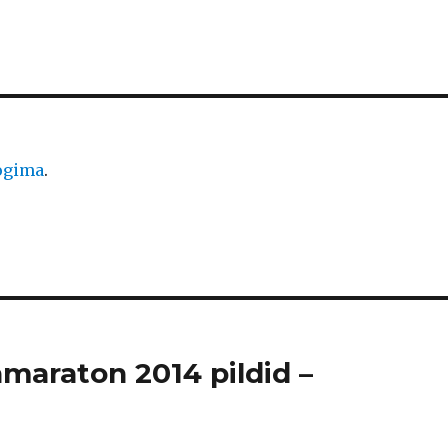
logima
.
amaraton 2014 pildid –