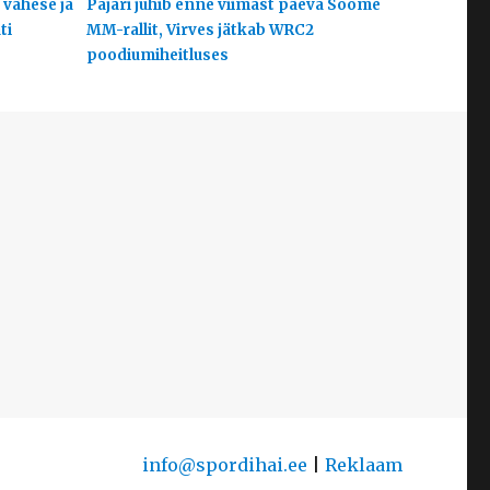
 vähese ja
Pajari juhib enne viimast päeva Soome
ti
MM-rallit, Virves jätkab WRC2
poodiumiheitluses
info@spordihai.ee
|
Reklaam