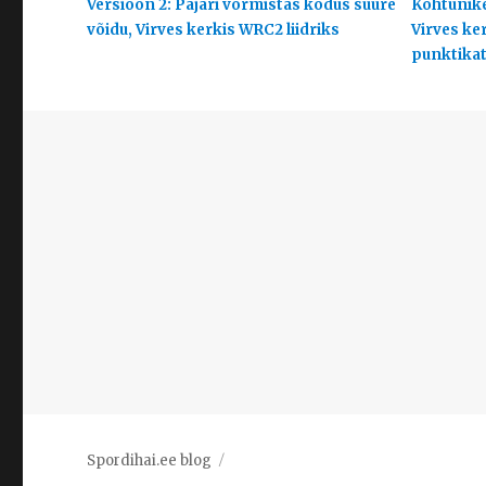
Versioon 2: Pajari vormistas kodus suure
Kohtunike
võidu, Virves kerkis WRC2 liidriks
Virves ke
punktikats
Spordihai.ee blog