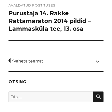
Navigeerimine
AVALDATUD POSTITUSES
Purustaja 14. Rakke
Rattamaraton 2014 pildid –
Lammasküla tee, 13. osa
laienda
Vaheta teemat
alamme
OTSING
OTS
Otsi: