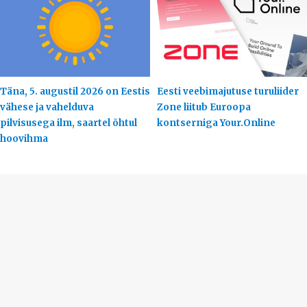
Täna, 5. augustil 2026 on Eestis
Eesti veebimajutuse turuliider
vähese ja vahelduva
Zone liitub Euroopa
pilvisusega ilm, saartel õhtul
kontserniga Your.Online
hoovihma