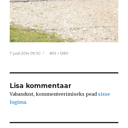
Postitatud
Täissuurus
7. juuli 2014 09:30
853 × 1280
Lisa kommentaar
Vabandust, kommenteerimiseks pead
sisse
logima
.