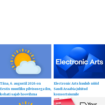
Täna, 6. augustil 2026 on
Electronic Arts kuulub nüüd
Eestis muutliku pilvisusega ilm,
Saudi Araabia juhitud
kohati sajab hoovihma
konsortsiumile