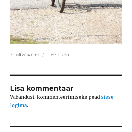
Postitatud
Täissuurus
7. juuli 2014 09:31
853 × 1280
Lisa kommentaar
Vabandust, kommenteerimiseks pead
sisse
logima
.