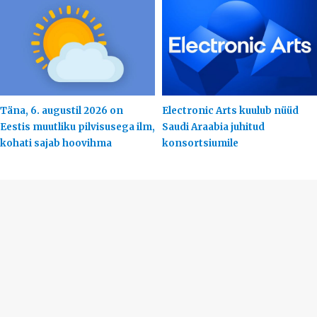
Täna, 6. augustil 2026 on
Electronic Arts kuulub nüüd
Eestis muutliku pilvisusega ilm,
Saudi Araabia juhitud
kohati sajab hoovihma
konsortsiumile