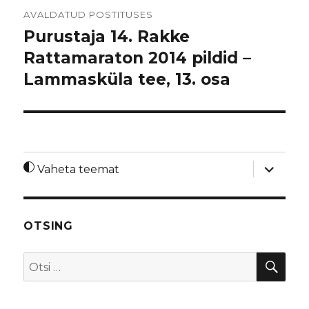
Navigeerimine
AVALDATUD POSTITUSES
Purustaja 14. Rakke
Rattamaraton 2014 pildid –
Lammasküla tee, 13. osa
laienda
Vaheta teemat
alamme
OTSING
OTS
Otsi: