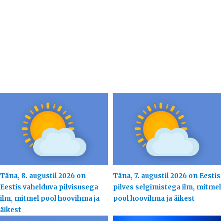
Täna, 8. augustil 2026 on
Täna, 7. augustil 2026 on Eestis
Eestis vahelduva pilvisusega
pilves selgimistega ilm, mitmel
ilm, mitmel pool hoovihma ja
pool hoovihma ja äikest
äikest