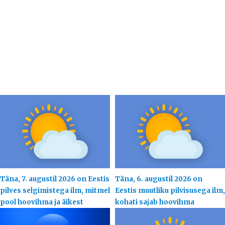
Täna, 7. augustil 2026 on Eestis
Täna, 6. augustil 2026 on
pilves selgimistega ilm, mitmel
Eestis muutliku pilvisusega ilm,
pool hoovihma ja äikest
kohati sajab hoovihma