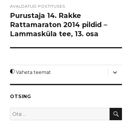
Navigeerimine
AVALDATUD POSTITUSES
Purustaja 14. Rakke
Rattamaraton 2014 pildid –
Lammasküla tee, 13. osa
laienda
Vaheta teemat
alamme
OTSING
OTS
Otsi: