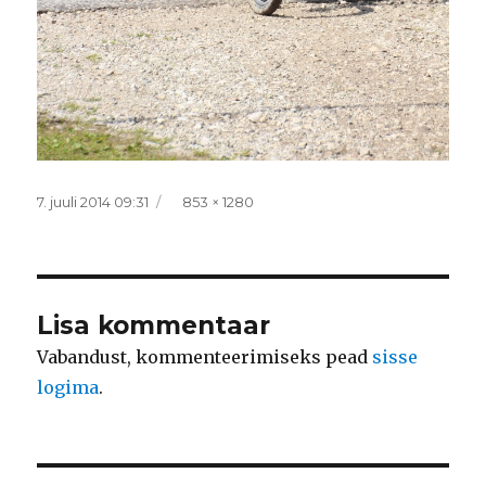
Postitatud
Täissuurus
7. juuli 2014 09:31
853 × 1280
Lisa kommentaar
Vabandust, kommenteerimiseks pead
sisse
logima
.