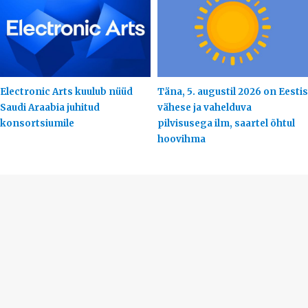
Electronic Arts kuulub nüüd
Täna, 5. augustil 2026 on Eestis
Saudi Araabia juhitud
vähese ja vahelduva
konsortsiumile
pilvisusega ilm, saartel õhtul
hoovihma