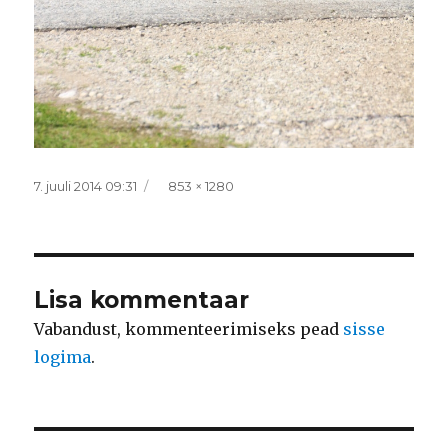
Postitatud
Täissuurus
7. juuli 2014 09:31
853 × 1280
Lisa kommentaar
Vabandust, kommenteerimiseks pead
sisse
logima
.