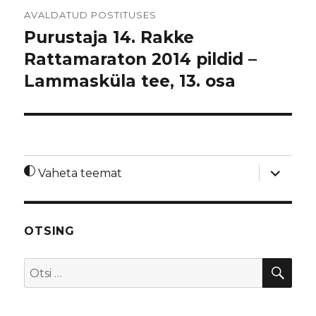
Navigeerimine
AVALDATUD POSTITUSES
Purustaja 14. Rakke
Rattamaraton 2014 pildid –
Lammasküla tee, 13. osa
laienda
Vaheta teemat
alamme
OTSING
OTS
Otsi: