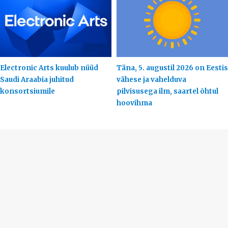
Electronic Arts kuulub nüüd
Täna, 5. augustil 2026 on Eestis
Saudi Araabia juhitud
vähese ja vahelduva
konsortsiumile
pilvisusega ilm, saartel õhtul
hoovihma