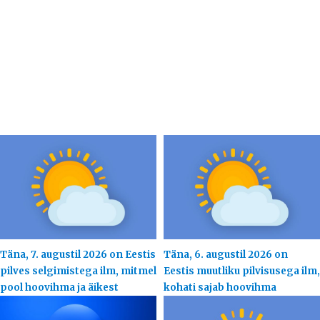
Täna, 7. augustil 2026 on Eestis
Täna, 6. augustil 2026 on
pilves selgimistega ilm, mitmel
Eestis muutliku pilvisusega ilm,
pool hoovihma ja äikest
kohati sajab hoovihma