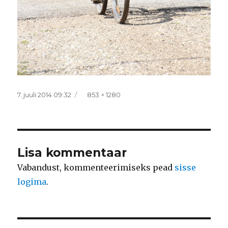
Postitatud
Täissuurus
7. juuli 2014 09:32
853 × 1280
Lisa kommentaar
Vabandust, kommenteerimiseks pead
sisse
logima
.