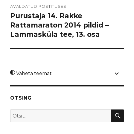
Navigeerimine
AVALDATUD POSTITUSES
Purustaja 14. Rakke
Rattamaraton 2014 pildid –
Lammasküla tee, 13. osa
laienda
Vaheta teemat
alamme
OTSING
OTS
Otsi: