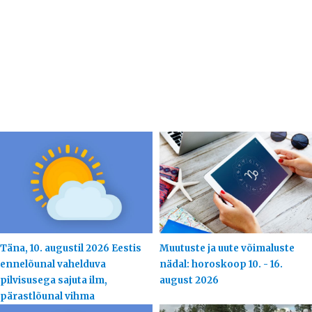
Täna, 10. augustil 2026 Eestis
Muutuste ja uute võimaluste
ennelõunal vahelduva
nädal: horoskoop 10. - 16.
pilvisusega sajuta ilm,
august 2026
pärastlõunal vihma