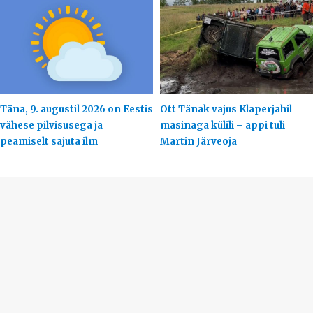
Täna, 9. augustil 2026 on Eestis
Ott Tänak vajus Klaperjahil
vähese pilvisusega ja
masinaga külili – appi tuli
peamiselt sajuta ilm
Martin Järveoja