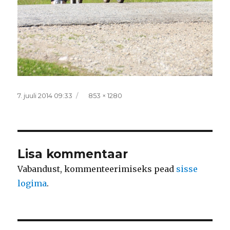
Postitatud
Täissuurus
7. juuli 2014 09:33
853 × 1280
Lisa kommentaar
Vabandust, kommenteerimiseks pead
sisse
logima
.