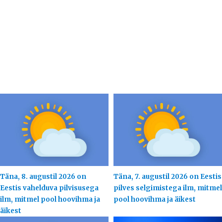
Täna, 8. augustil 2026 on
Täna, 7. augustil 2026 on Eestis
Eestis vahelduva pilvisusega
pilves selgimistega ilm, mitmel
ilm, mitmel pool hoovihma ja
pool hoovihma ja äikest
äikest