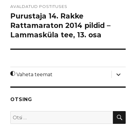
Navigeerimine
AVALDATUD POSTITUSES
Purustaja 14. Rakke
Rattamaraton 2014 pildid –
Lammasküla tee, 13. osa
laienda
Vaheta teemat
alamme
OTSING
OTS
Otsi: