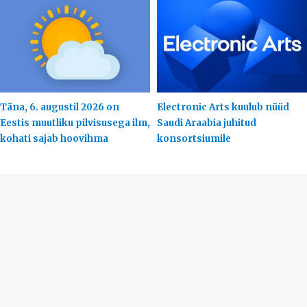
Täna, 6. augustil 2026 on
Electronic Arts kuulub nüüd
Eestis muutliku pilvisusega ilm,
Saudi Araabia juhitud
kohati sajab hoovihma
konsortsiumile