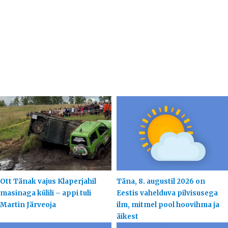
Ott Tänak vajus Klaperjahil
Täna, 8. augustil 2026 on
masinaga külili – appi tuli
Eestis vahelduva pilvisusega
Martin Järveoja
ilm, mitmel pool hoovihma ja
äikest