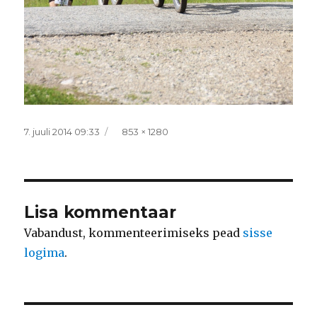
Postitatud
Täissuurus
7. juuli 2014 09:33
853 × 1280
Lisa kommentaar
Vabandust, kommenteerimiseks pead
sisse
logima
.