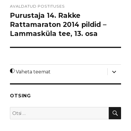
Navigeerimine
AVALDATUD POSTITUSES
Purustaja 14. Rakke
Rattamaraton 2014 pildid –
Lammasküla tee, 13. osa
laienda
Vaheta teemat
alamme
OTSING
OTS
Otsi: