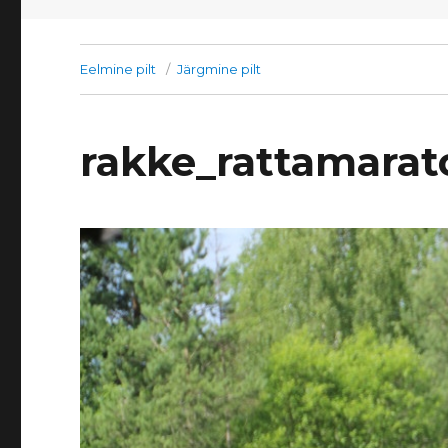
Eelmine pilt
Järgmine pilt
rakke_rattamara