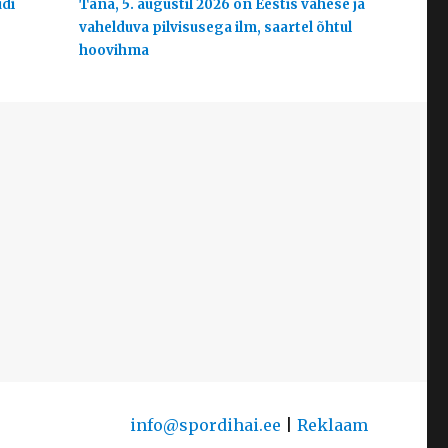
udi
Täna, 5. augustil 2026 on Eestis vähese ja
vahelduva pilvisusega ilm, saartel õhtul
hoovihma
info@spordihai.ee
|
Reklaam