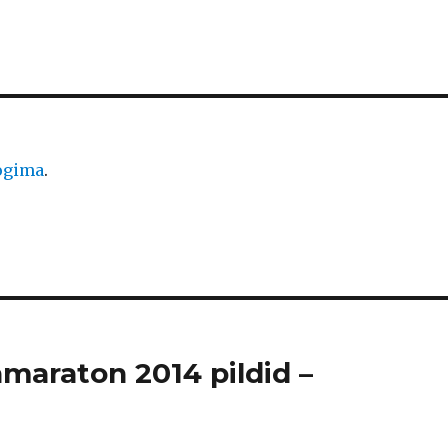
logima
.
amaraton 2014 pildid –