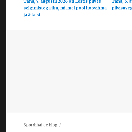
Täna, 7. augustil 2026 on Eestis pilves
Täna, 6. a
selgimistega ilm, mitmel pool hoovihma
pilvisuse
ja äikest
Spordihai.ee blog