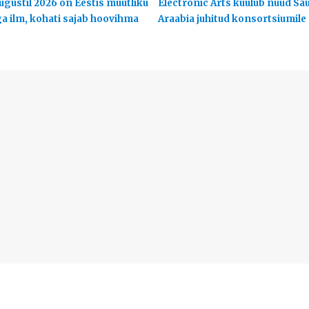
ugustil 2026 on Eestis muutliku
Electronic Arts kuulub nüüd Sa
ga ilm, kohati sajab hoovihma
Araabia juhitud konsortsiumile