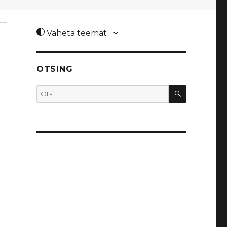
Vaheta teemat
OTSING
OTSI
Otsi: