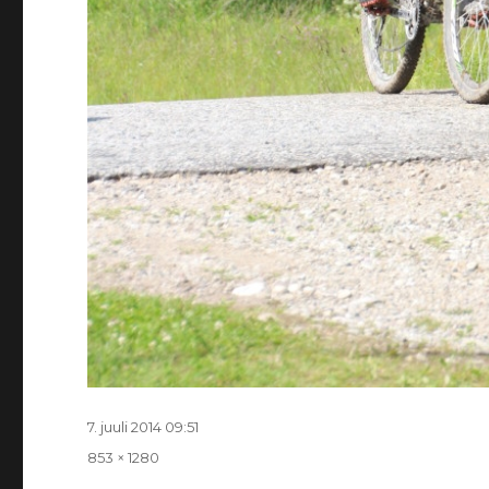
Postitatud
7. juuli 2014 09:51
Täissuurus
853 × 1280