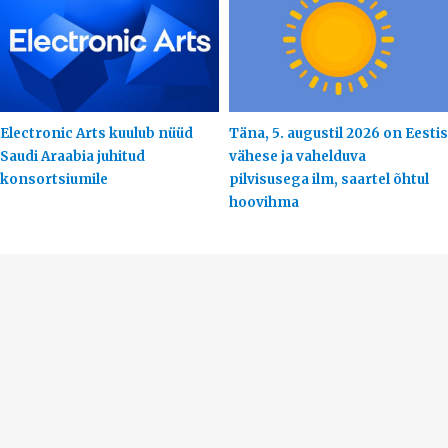
Electronic Arts kuulub nüüd
Täna, 5. augustil 2026 on Eestis
Saudi Araabia juhitud
vähese ja vahelduva
konsortsiumile
pilvisusega ilm, saartel õhtul
hoovihma