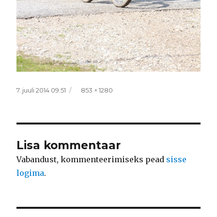
Postitatud
Täissuurus
7. juuli 2014 09:51
853 × 1280
Lisa kommentaar
Vabandust, kommenteerimiseks pead
sisse
logima
.