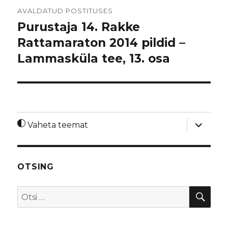
Navigeerimine
AVALDATUD POSTITUSES
Purustaja 14. Rakke
Rattamaraton 2014 pildid –
Lammasküla tee, 13. osa
laienda
Vaheta teemat
alamme
OTSING
OTS
Otsi: