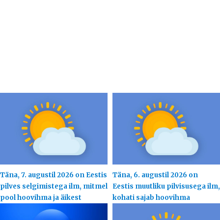
Täna, 7. augustil 2026 on Eestis
Täna, 6. augustil 2026 on
pilves selgimistega ilm, mitmel
Eestis muutliku pilvisusega ilm,
pool hoovihma ja äikest
kohati sajab hoovihma