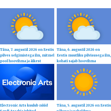
Täna, 7. augustil 2026 on Eestis
Täna, 6. augustil 2026 on
pilves selgimistega ilm, mitmel
Eestis muutliku pilvisusega ilm,
pool hoovihma ja äikest
kohati sajab hoovihma
Electronic Arts kuulub nüüd
Täna, 5. augustil 2026 on Eestis