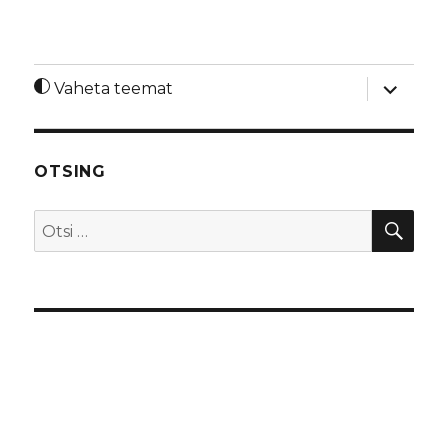
laienda
Vaheta teemat
alamme
OTSING
OTS
Otsi: