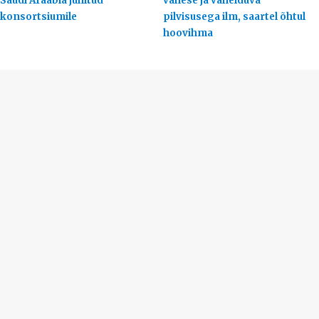
Saudi Araabia juhitud
vähese ja vahelduva
konsortsiumile
pilvisusega ilm, saartel õhtul
hoovihma