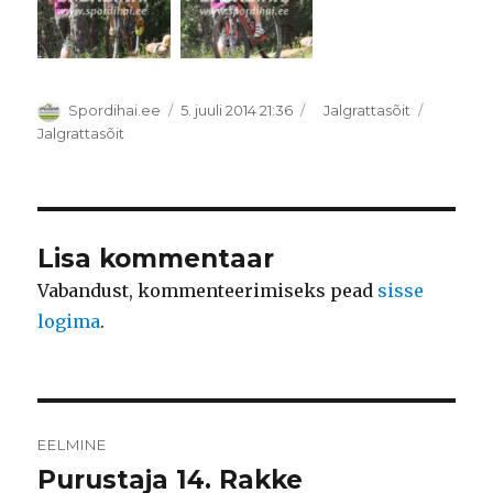
Autor
Postitatud
Rubriigid
Spordihai.ee
5. juuli 2014 21:36
Jalgrattasõit
Sildid
Jalgrattasõit
Lisa kommentaar
Vabandust, kommenteerimiseks pead
sisse
logima
.
Navigeerimine
EELMINE
Purustaja 14. Rakke
Eelmine