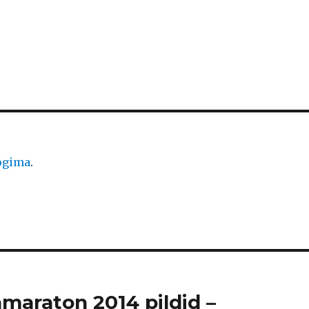
logima
.
amaraton 2014 pildid –