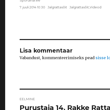
Autor
Spordihai.ee
Postitatud
Rubriigid
Sildid
7. juuli 2014 10:30
Jalgrattasõit
Jalgrattasõit
,
Videod
Lisa kommentaar
Vabandust, kommenteerimiseks pead
sisse 
Navigeerimine
EELMINE
Purustaja 14. Rakke Ratt
Eelmine