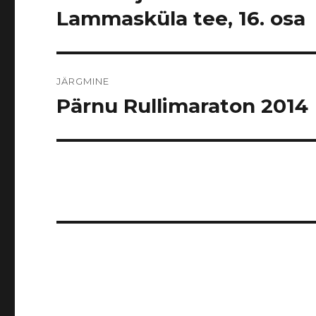
postitus:
Lammasküla tee, 16. osa
JÄRGMINE
Pärnu Rullimaraton 2014
Järgmine
postitus: