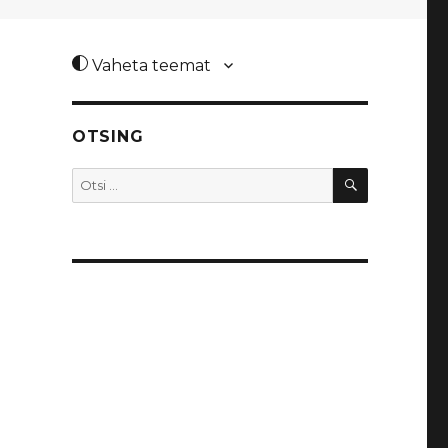
Vaheta teemat
OTSING
OTSI
Otsi: