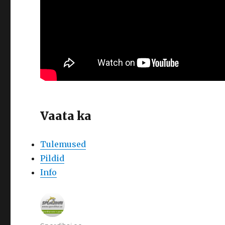
Vaata ka
Tulemused
Pildid
Info