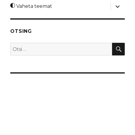
laienda
Vaheta teemat
alamme
OTSING
OTS
Otsi: