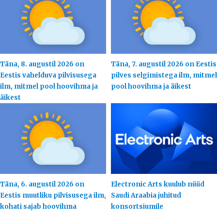
Täna, 8. augustil 2026 on
Täna, 7. augustil 2026 on Eestis
Eestis vahelduva pilvisusega
pilves selgimistega ilm, mitmel
ilm, mitmel pool hoovihma ja
pool hoovihma ja äikest
äikest
Täna, 6. augustil 2026 on
Electronic Arts kuulub nüüd
Eestis muutliku pilvisusega ilm,
Saudi Araabia juhitud
kohati sajab hoovihma
konsortsiumile