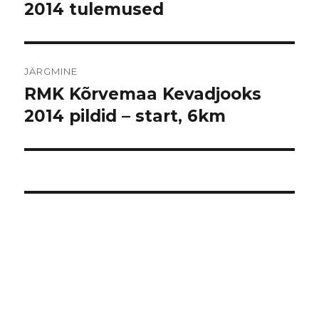
postitus:
2014 tulemused
JÄRGMINE
RMK Kõrvemaa Kevadjooks
Järgmine
postitus:
2014 pildid – start, 6km