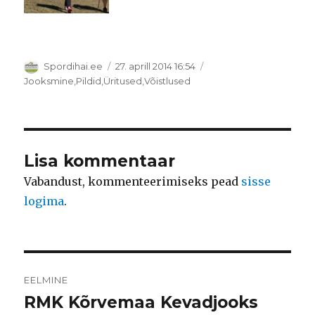
Autor
Postitatud
Spordihai.ee
27. aprill 2014 16:54
Rubriigid
Jooksmine
,
Pildid
,
Üritused
,
Võistlused
Lisa kommentaar
Vabandust, kommenteerimiseks pead
sisse
logima
.
Navigeerimine
EELMINE
RMK Kõrvemaa Kevadjooks
Eelmine