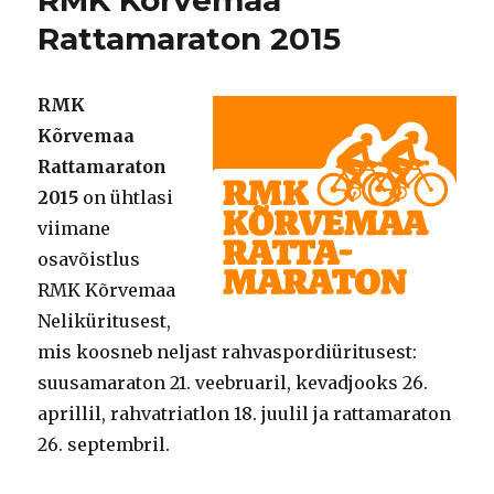
Rattamaraton 2015
RMK
Kõrvemaa
Rattamaraton
2015
on ühtlasi
viimane
osavõistlus
RMK Kõrvemaa
Neliküritusest,
mis koosneb neljast rahvaspordiüritusest:
suusamaraton 21. veebruaril, kevadjooks 26.
aprillil, rahvatriatlon 18. juulil ja rattamaraton
26. septembril.