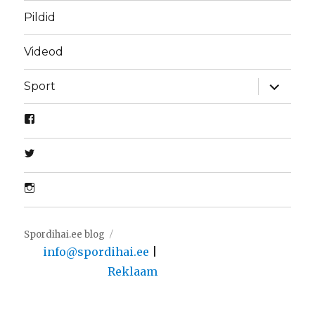
Pildid
Videod
laienda
Sport
alamme
Spordihai.ee blog
info@spordihai.ee
|
Reklaam