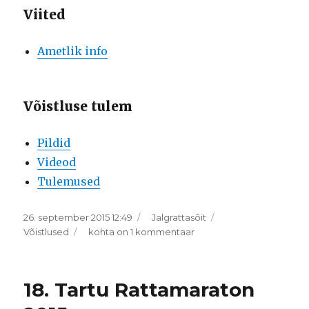
Viited
Ametlik info
Võistluse tulem
Pildid
Videod
Tulemused
Postitatud
Rubriigid
26. september 2015 12:49
Jalgrattasõit
Sildid
RMK
Võistlused
kohta on 1 kommentaar
Kõrvemaa
Rattamaraton
2015
18. Tartu Rattamaraton