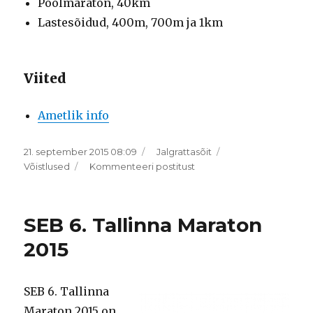
Poolmaraton, 40km
Lastesõidud, 400m, 700m ja 1km
Viited
Ametlik info
Postitatud
Rubriigid
21. september 2015 08:09
Jalgrattasõit
Sildid
18.
Võistlused
Kommenteeri postitust
Tartu
Rattamaraton
2015
SEB 6. Tallinna Maraton
2015
SEB 6. Tallinna
Maraton 2015 on