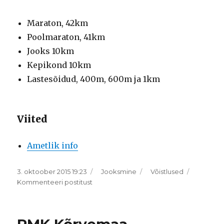
Maraton, 42km
Poolmaraton, 41km
Jooks 10km
Kepikond 10km
Lastesõidud, 400m, 600m ja 1km
Viited
Ametlik info
Postitatud
Rubriigid
Sildid
3. oktoober 2015 19:23
Jooksmine
Võistlused
4.
Kommenteeri postitust
Tartu
Linnamaraton
2015
RMK Kõrvemaa