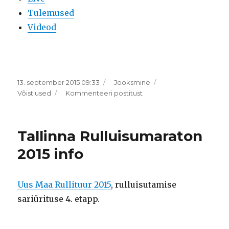
Tulemused
Videod
Postitatud
Rubriigid
13. september 2015 09:33
Jooksmine
Sildid
SEB
Võistlused
Kommenteeri postitust
6.
Tallinna
Maraton
Tallinna Rulluisumaraton
2015
2015 info
Uus Maa Rullituur 2015
, rulluisutamise
sariürituse 4. etapp.