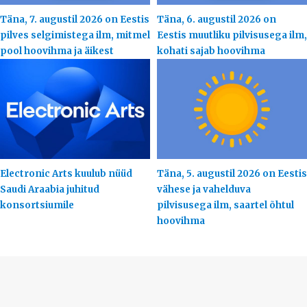
Täna, 7. augustil 2026 on Eestis
Täna, 6. augustil 2026 on
pilves selgimistega ilm, mitmel
Eestis muutliku pilvisusega ilm,
pool hoovihma ja äikest
kohati sajab hoovihma
Electronic Arts kuulub nüüd
Täna, 5. augustil 2026 on Eestis
Saudi Araabia juhitud
vähese ja vahelduva
konsortsiumile
pilvisusega ilm, saartel õhtul
hoovihma