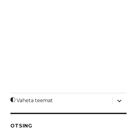
laienda
Vaheta teemat
alamme
OTSING