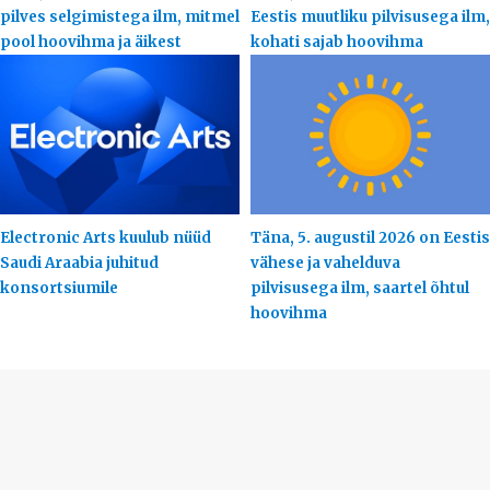
pilves selgimistega ilm, mitmel
Eestis muutliku pilvisusega ilm,
pool hoovihma ja äikest
kohati sajab hoovihma
Electronic Arts kuulub nüüd
Täna, 5. augustil 2026 on Eestis
Saudi Araabia juhitud
vähese ja vahelduva
konsortsiumile
pilvisusega ilm, saartel õhtul
hoovihma