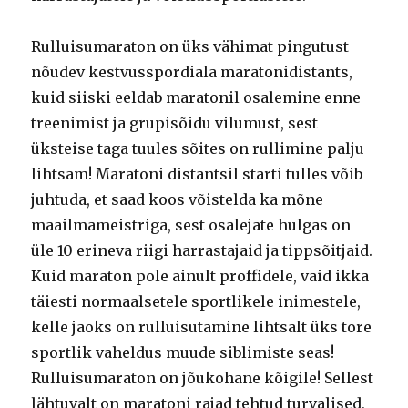
Rulluisumaraton on üks vähimat pingutust
nõudev kestvusspordiala maratonidistants,
kuid siiski eeldab maratonil osalemine enne
treenimist ja grupisõidu vilumust, sest
üksteise taga tuules sõites on rullimine palju
lihtsam! Maratoni distantsil starti tulles võib
juhtuda, et saad koos võistelda ka mõne
maailmameistriga, sest osalejate hulgas on
üle 10 erineva riigi harrastajaid ja tippsõitjaid.
Kuid maraton pole ainult proffidele, vaid ikka
täiesti normaalsetele sportlikele inimestele,
kelle jaoks on rulluisutamine lihtsalt üks tore
sportlik vaheldus muude siblimiste seas!
Rulluisumaraton on jõukohane kõigile! Sellest
lähtuvalt on maratoni rajad tehtud turvalised,