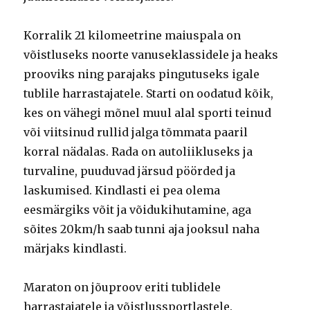
Korralik 21 kilomeetrine maiuspala on
võistluseks noorte vanuseklassidele ja heaks
prooviks ning parajaks pingutuseks igale
tublile harrastajatele. Starti on oodatud kõik,
kes on vähegi mõnel muul alal sporti teinud
või viitsinud rullid jalga tõmmata paaril
korral nädalas. Rada on autoliikluseks ja
turvaline, puuduvad järsud pöörded ja
laskumised. Kindlasti ei pea olema
eesmärgiks võit ja võidukihutamine, aga
sõites 20km/h saab tunni aja jooksul naha
märjaks kindlasti.
Maraton on jõuproov eriti tublidele
harrastajatele ja võistlussportlastele.