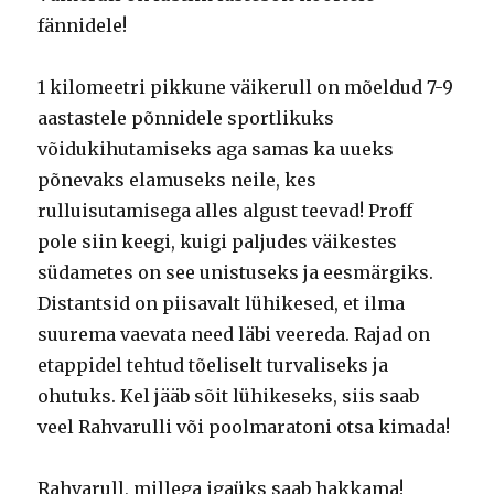
fännidele!
1 kilomeetri pikkune väikerull on mõeldud 7-9
aastastele põnnidele sportlikuks
võidukihutamiseks aga samas ka uueks
põnevaks elamuseks neile, kes
rulluisutamisega alles algust teevad! Proff
pole siin keegi, kuigi paljudes väikestes
südametes on see unistuseks ja eesmärgiks.
Distantsid on piisavalt lühikesed, et ilma
suurema vaevata need läbi veereda. Rajad on
etappidel tehtud tõeliselt turvaliseks ja
ohutuks. Kel jääb sõit lühikeseks, siis saab
veel Rahvarulli või poolmaratoni otsa kimada!
Rahvarull, millega igaüks saab hakkama!