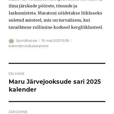
ilma järskude pöörete, tõusude ja
laskumisteta. Maratoni sõidetakse liikluseks
suletud autoteel, mis on turvalisem, kui
tavaõhtune rullimine kodusel kergliiklusteel.
Autor
Postitatud
Spordihai.ee
19. mai 2025 15:59
Rubriigid
Kalender
,
Rulluisutamine
Navigeerimine
EELMINE
Maru Järvejooksude sari 2025
Eelmine
postitus:
kalender
JÄRGMINE