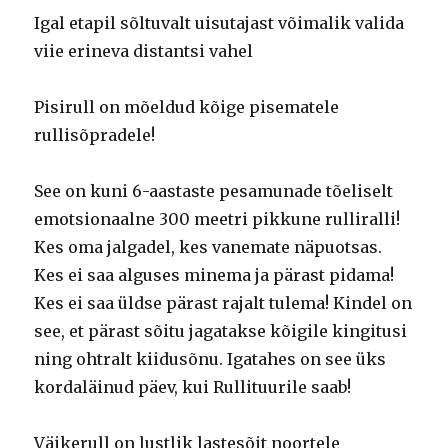
Igal etapil sõltuvalt uisutajast võimalik valida
viie erineva distantsi vahel
Pisirull on mõeldud kõige pisematele
rullisõpradele!
See on kuni 6-aastaste pesamunade tõeliselt
emotsionaalne 300 meetri pikkune rulliralli!
Kes oma jalgadel, kes vanemate näpuotsas.
Kes ei saa alguses minema ja pärast pidama!
Kes ei saa üldse pärast rajalt tulema! Kindel on
see, et pärast sõitu jagatakse kõigile kingitusi
ning ohtralt kiidusõnu. Igatahes on see üks
kordaläinud päev, kui Rullituurile saab!
Väikerull on lustlik lastesõit noortele