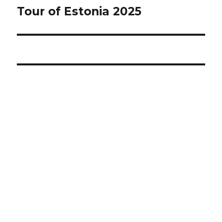
Tour of Estonia 2025
Järgmine
postitus: