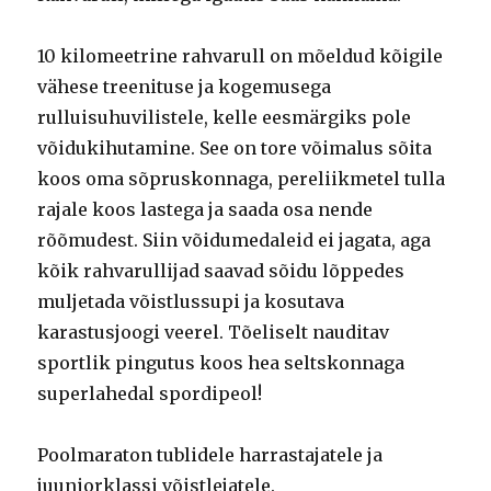
10 kilomeetrine rahvarull on mõeldud kõigile
vähese treenituse ja kogemusega
rulluisuhuvilistele, kelle eesmärgiks pole
võidukihutamine. See on tore võimalus sõita
koos oma sõpruskonnaga, pereliikmetel tulla
rajale koos lastega ja saada osa nende
rõõmudest. Siin võidumedaleid ei jagata, aga
kõik rahvarullijad saavad sõidu lõppedes
muljetada võistlussupi ja kosutava
karastusjoogi veerel. Tõeliselt nauditav
sportlik pingutus koos hea seltskonnaga
superlahedal spordipeol!
Poolmaraton tublidele harrastajatele ja
juuniorklassi võistlejatele.