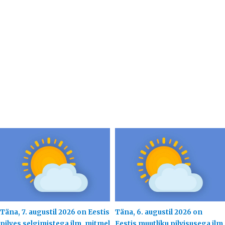
Täna, 7. augustil 2026 on Eestis
Täna, 6. augustil 2026 on
pilves selgimistega ilm, mitmel
Eestis muutliku pilvisusega ilm,