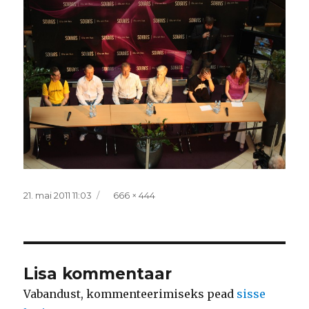
Postitatud
Täissuurus
21. mai 2011 11:03
666 × 444
Lisa kommentaar
Vabandust, kommenteerimiseks pead
sisse