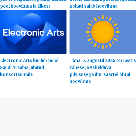
pool hoovihma ja äikest
kohati sajab hoovihma
Electronic Arts kuulub nüüd
Täna, 5. augustil 2026 on Eestis
Saudi Araabia juhitud
vähese ja vahelduva
konsortsiumile
pilvisusega ilm, saartel õhtul
hoovihma