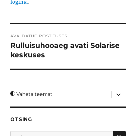
logima
.
Navigeerimine
AVALDATUD POSTITUSES
Rulluisuhooaeg avati Solarise
keskuses
laienda
Vaheta teemat
alamme
OTSING
OTS
Otsi: