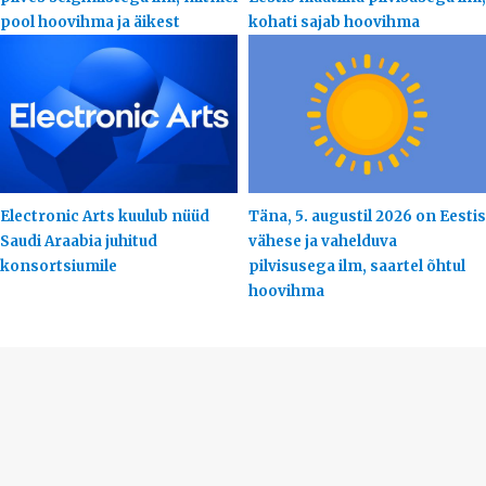
pool hoovihma ja äikest
kohati sajab hoovihma
Electronic Arts kuulub nüüd
Täna, 5. augustil 2026 on Eestis
Saudi Araabia juhitud
vähese ja vahelduva
konsortsiumile
pilvisusega ilm, saartel õhtul
hoovihma