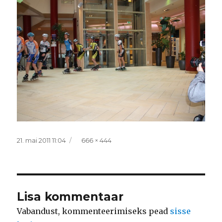
Postitatud
Täissuurus
21. mai 2011 11:04
666 × 444
Lisa kommentaar
Vabandust, kommenteerimiseks pead
sisse