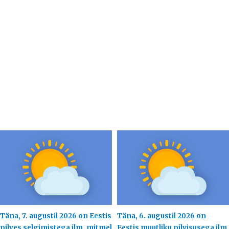
Täna, 7. augustil 2026 on Eestis
Täna, 6. augustil 2026 on
pilves selgimistega ilm, mitmel
Eestis muutliku pilvisusega ilm,