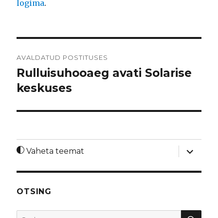
logima
.
Navigeerimine
AVALDATUD POSTITUSES
Rulluisuhooaeg avati Solarise
keskuses
laienda
Vaheta teemat
alamme
OTSING
OTS
Otsi: