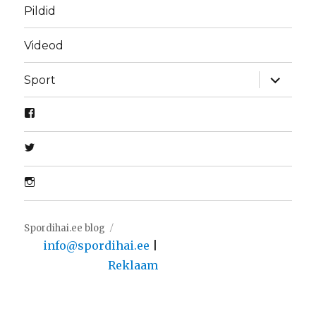
Pildid
Videod
laienda
Sport
alamme
Spordihai.ee blog
info@spordihai.ee
|
Reklaam