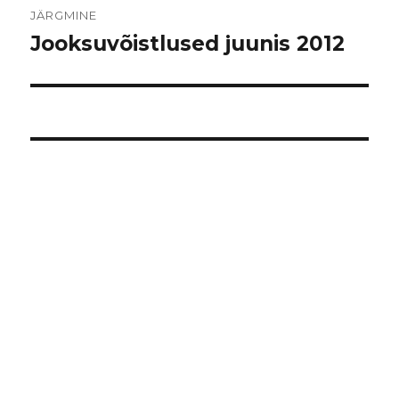
JÄRGMINE
Jooksuvõistlused juunis 2012
Järgmine
postitus: