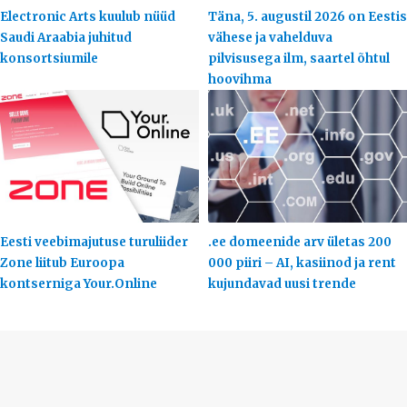
Electronic Arts kuulub nüüd
Täna, 5. augustil 2026 on Eestis
Saudi Araabia juhitud
vähese ja vahelduva
konsortsiumile
pilvisusega ilm, saartel õhtul
hoovihma
Eesti veebimajutuse turuliider
.ee domeenide arv ületas 200
Zone liitub Euroopa
000 piiri – AI, kasiinod ja rent
kontserniga Your.Online
kujundavad uusi trende