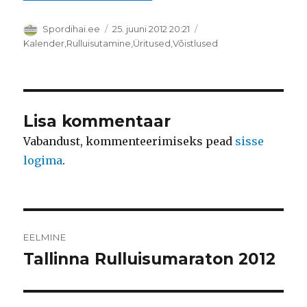
Autor
Postitatud
Spordihai.ee
25. juuni 2012 20:21
Rubriigid
Kalender
,
Rulluisutamine
,
Üritused
,
Võistlused
Lisa kommentaar
Vabandust, kommenteerimiseks pead
sisse
logima
.
Navigeerimine
EELMINE
Tallinna Rulluisumaraton 2012
Eelmine
postitus: