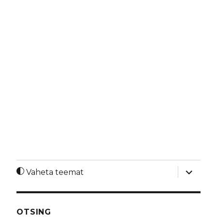
laienda
Vaheta teemat
alamme
OTSING