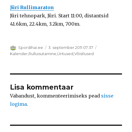
Jüri Rullimaraton
Jüri tehnopark, Jüri. Start 11:00, distantsid
41.6km, 22.4km, 3.2km, 700m.
Autor
Postitatud
Spordihai.ee
3. september 2011 07:37
Rubriigid
Kalender
,
Rulluisutamine
,
Üritused
,
Võistlused
Lisa kommentaar
Vabandust, kommenteerimiseks pead
sisse
logima
.
Navigeerimine