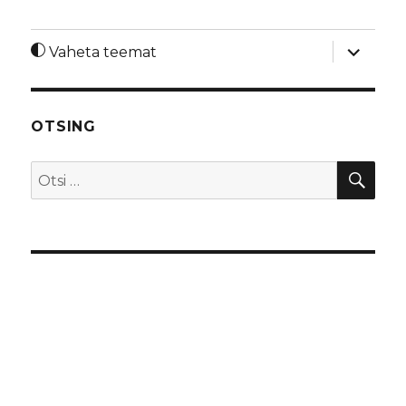
laienda
Vaheta teemat
alamme
OTSING
OTS
Otsi: