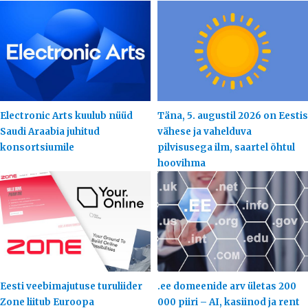
Electronic Arts kuulub nüüd
Täna, 5. augustil 2026 on Eestis
Saudi Araabia juhitud
vähese ja vahelduva
konsortsiumile
pilvisusega ilm, saartel õhtul
hoovihma
Eesti veebimajutuse turuliider
.ee domeenide arv ületas 200
Zone liitub Euroopa
000 piiri – AI, kasiinod ja rent