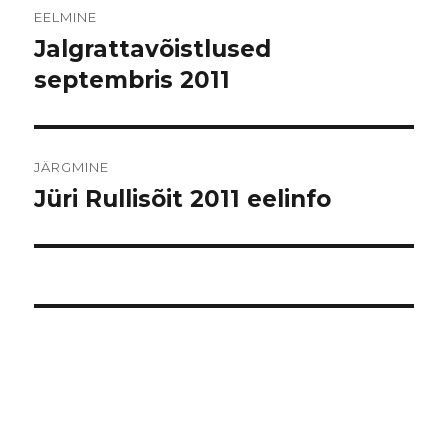
EELMINE
Jalgrattavõistlused
Eelmine
postitus:
septembris 2011
JÄRGMINE
Jüri Rullisõit 2011 eelinfo
Järgmine
postitus: