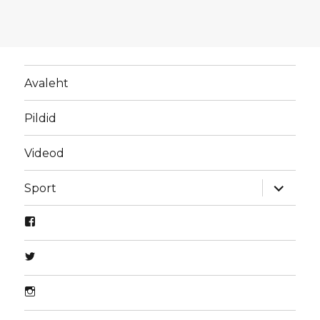
Avaleht
Pildid
Videod
laienda
Sport
alamme