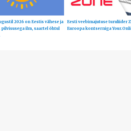
ugustil 2026 on Eestis vähese ja
Eesti veebimajutuse turuliider Z
pilvisusega ilm, saartel õhtul
Euroopa kontserniga Your.Onl
a