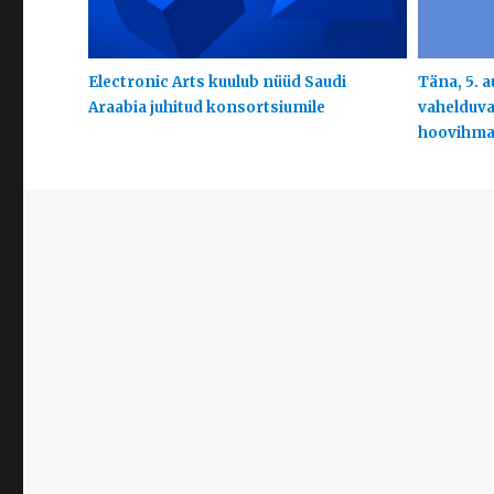
Electronic Arts kuulub nüüd Saudi
Täna, 5. a
Araabia juhitud konsortsiumile
vahelduva 
hoovihm