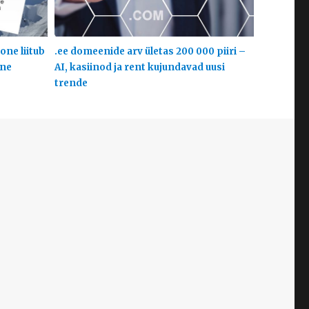
one liitub
.ee domeenide arv ületas 200 000 piiri –
ine
AI, kasiinod ja rent kujundavad uusi
trende