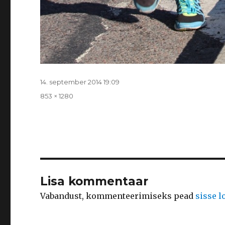
Postitatud
14. september 2014 19:09
Täissuurus
853 × 1280
Lisa kommentaar
Vabandust, kommenteerimiseks pead
sisse 