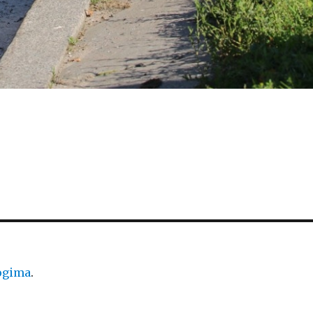
logima
.