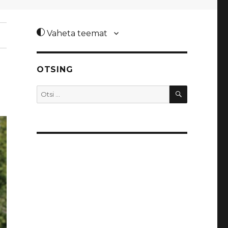
Vaheta teemat
OTSING
OTSI
Otsi: