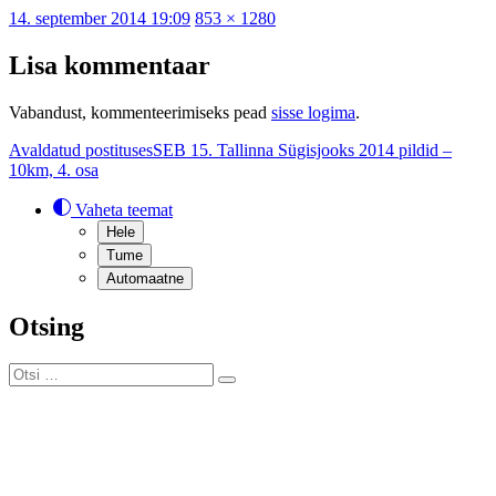
Postitatud
Täissuurus
14. september 2014 19:09
853 × 1280
Lisa kommentaar
Vabandust, kommenteerimiseks pead
sisse logima
.
Navigeerimine
Avaldatud postituses
SEB 15. Tallinna Sügisjooks 2014 pildid –
10km, 4. osa
Vaheta teemat
Hele
Tume
Automaatne
Otsing
Otsi:
Otsi