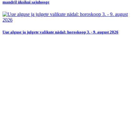
mandril üksikui sajuhooge
Uue alguse ja julgete valikute nädal: horoskoop 3. - 9. august 2026