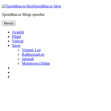
Liigu
Spordihai.ee blog
sisu
Spordihai.ee Blogi spordist
juurde
Menüü
Avaleht
Pildid
Videod
Sport
Vormel-1.ee
Ralliportaal.ee
Jalgpall
Motokross.Online