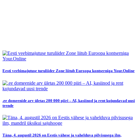
Eesti veebimajutuse turuliider Zone liitub Euroopa kontserniga Your.Online
.ee domeenide arv ületas 200 000 piiri – AI, kasiinod ja rent kujundavad uusi
trende
Täna, 4. augustil 2026 on Eestis vähese ja vahelduva pilvisusega ilm,