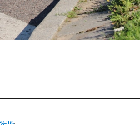
logima
.