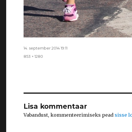
Postitatud
14. september 2014 19:11
Täissuurus
853 × 1280
Lisa kommentaar
Vabandust, kommenteerimiseks pead
sisse 