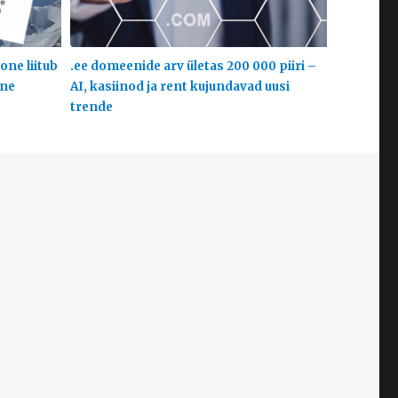
one liitub
.ee domeenide arv ületas 200 000 piiri –
ine
AI, kasiinod ja rent kujundavad uusi
trende