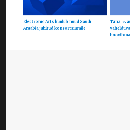
Electronic Arts kuulub nüüd Saudi
Täna, 5. a
Araabia juhitud konsortsiumile
vahelduva 
hoovihm