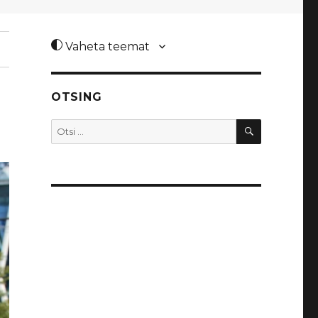
Vaheta teemat
OTSING
OTSI
Otsi: