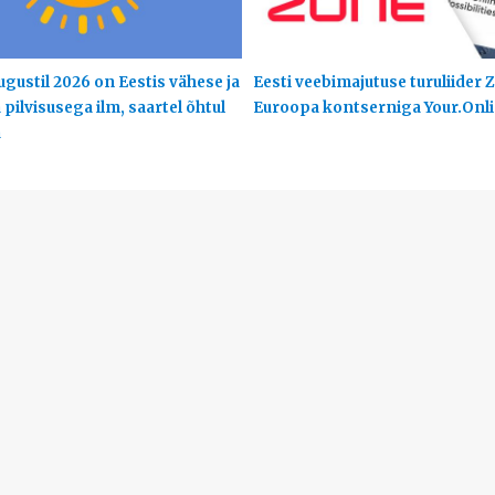
ugustil 2026 on Eestis vähese ja
Eesti veebimajutuse turuliider Z
pilvisusega ilm, saartel õhtul
Euroopa kontserniga Your.Onl
a