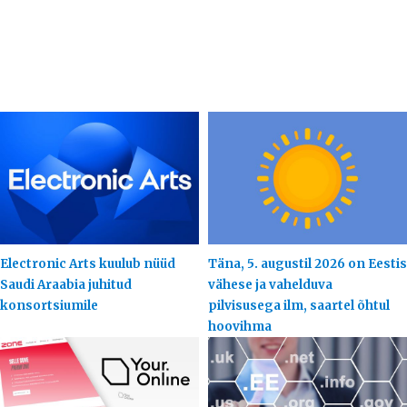
Electronic Arts kuulub nüüd
Täna, 5. augustil 2026 on Eestis
Saudi Araabia juhitud
vähese ja vahelduva
konsortsiumile
pilvisusega ilm, saartel õhtul
hoovihma