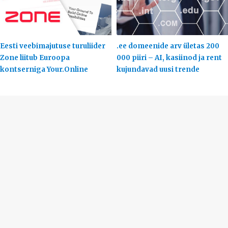
Eesti veebimajutuse turuliider
.ee domeenide arv ületas 200
Zone liitub Euroopa
000 piiri – AI, kasiinod ja rent
kontserniga Your.Online
kujundavad uusi trende