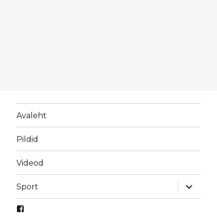
Avaleht
Pildid
Videod
laienda
Sport
alamme