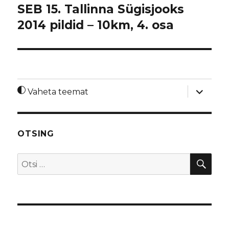
SEB 15. Tallinna Sügisjooks
2014 pildid – 10km, 4. osa
laienda
Vaheta teemat
alamme
OTSING
OTS
Otsi: