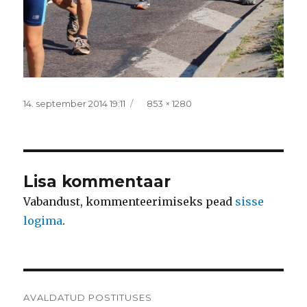
Postitatud
Täissuurus
14. september 2014 19:11
853 × 1280
Lisa kommentaar
Vabandust, kommenteerimiseks pead
sisse
logima
.
Navigeerimine
AVALDATUD POSTITUSES