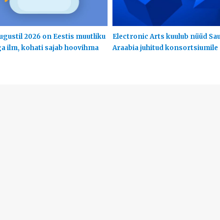
ugustil 2026 on Eestis muutliku
Electronic Arts kuulub nüüd Sa
ga ilm, kohati sajab hoovihma
Araabia juhitud konsortsiumile