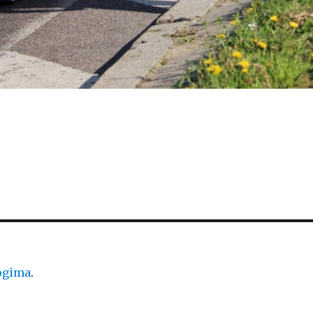
logima
.