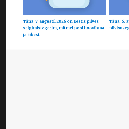
Täna, 7. augustil 2026 on Eestis pilves
Täna, 6. a
selgimistega ilm, mitmel pool hoovihma
pilvisuse
ja äikest