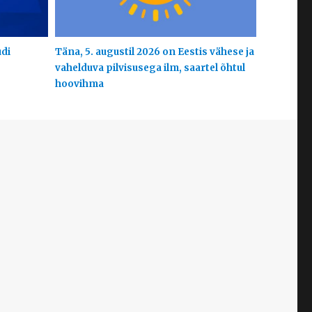
udi
Täna, 5. augustil 2026 on Eestis vähese ja
vahelduva pilvisusega ilm, saartel õhtul
hoovihma