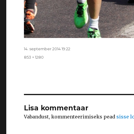
Postitatud
14. september 2014 19:22
Täissuurus
853 × 1280
Lisa kommentaar
Vabandust, kommenteerimiseks pead
sisse 