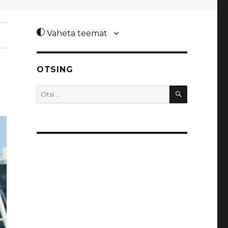
Vaheta teemat
OTSING
OTSI
Otsi: