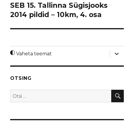
SEB 15. Tallinna Sügisjooks
2014 pildid – 10km, 4. osa
laienda
Vaheta teemat
alamme
OTSING
OTS
Otsi: