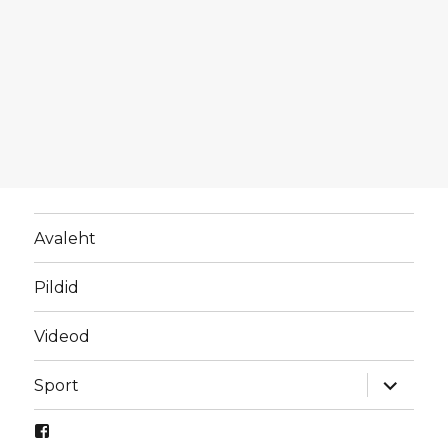
Avaleht
Pildid
Videod
laienda
Sport
alamme