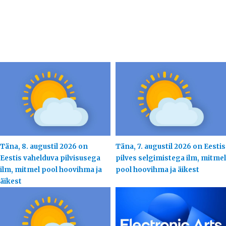
Täna, 8. augustil 2026 on
Täna, 7. augustil 2026 on Eestis
Eestis vahelduva pilvisusega
pilves selgimistega ilm, mitmel
ilm, mitmel pool hoovihma ja
pool hoovihma ja äikest
äikest