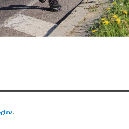
logima
.