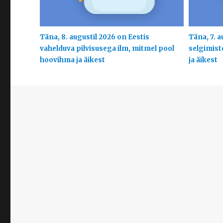
Täna, 8. augustil 2026 on Eestis
Täna, 7. a
vahelduva pilvisusega ilm, mitmel pool
selgimist
hoovihma ja äikest
ja äikest