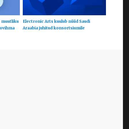
s muutliku
Electronic Arts kuulub nüüd Saudi
hoovihma
Araabia juhitud konsortsiumile