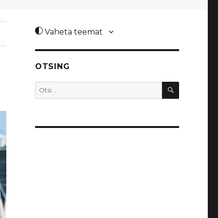
Vaheta teemat
OTSING
OTSI
Otsi: