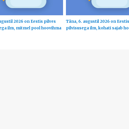
ugustil 2026 on Eestis pilves
Täna, 6. augustil 2026 on Eesti
ega ilm, mitmel pool hoovihma
pilvisusega ilm, kohati sajab 