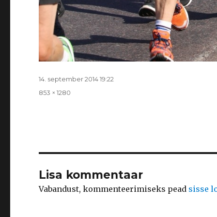
Postitatud
14. september 2014 19:22
Täissuurus
853 × 1280
Lisa kommentaar
Vabandust, kommenteerimiseks pead
sisse 