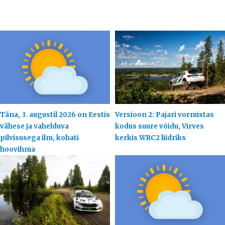
Täna, 3. augustil 2026 on Eestis
Versioon 2: Pajari vormistas
vähese ja vahelduva
kodus suure võidu, Virves
pilvisusega ilm, kohati
kerkis WRC2 liidriks
hoovihma