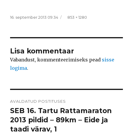
Postitatud
Täissuurus
16. september 2013 09:34
853 × 1280
Lisa kommentaar
Vabandust, kommenteerimiseks pead
sisse
logima
.
Navigeerimine
AVALDATUD POSTITUSES
SEB 16. Tartu Rattamaraton
2013 pildid – 89km – Eide ja
taadi värav, 1