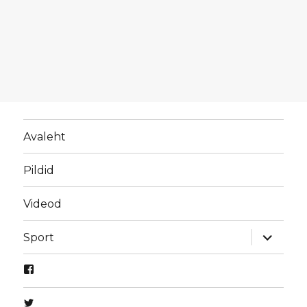
Avaleht
Pildid
Videod
laienda
Sport
alamme