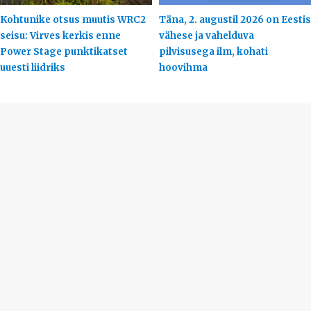
Kohtunike otsus muutis WRC2
Täna, 2. augustil 2026 on Eestis
seisu: Virves kerkis enne
vähese ja vahelduva
Power Stage punktikatset
pilvisusega ilm, kohati
uuesti liidriks
hoovihma