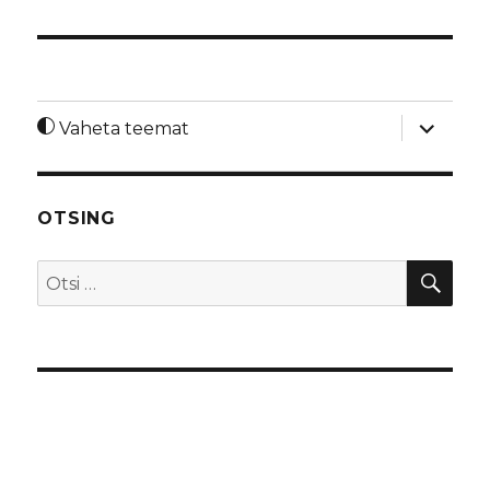
laienda
Vaheta teemat
alamme
OTSING
OTS
Otsi: