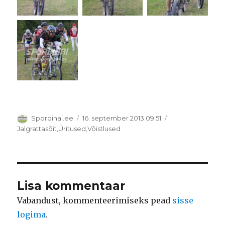
Autor
Postitatud
Spordihai.ee
16. september 2013 09:51
Rubriigid
Jalgrattasõit
,
Üritused
,
Võistlused
Lisa kommentaar
Vabandust, kommenteerimiseks pead
sisse
logima
.