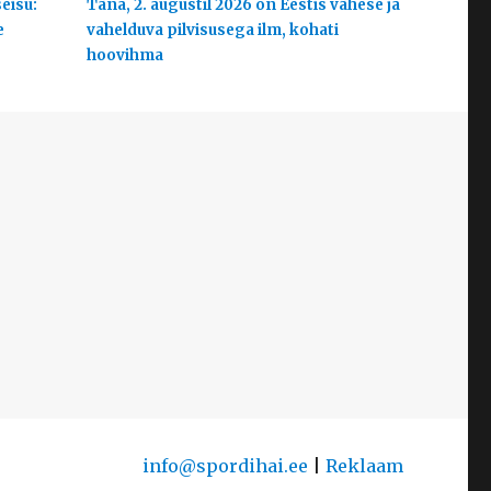
eisu:
Täna, 2. augustil 2026 on Eestis vähese ja
e
vahelduva pilvisusega ilm, kohati
hoovihma
info@spordihai.ee
|
Reklaam