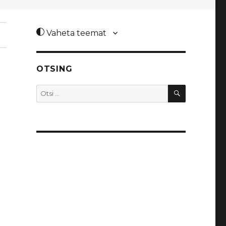
Vaheta teemat
OTSING
OTSI
Otsi: