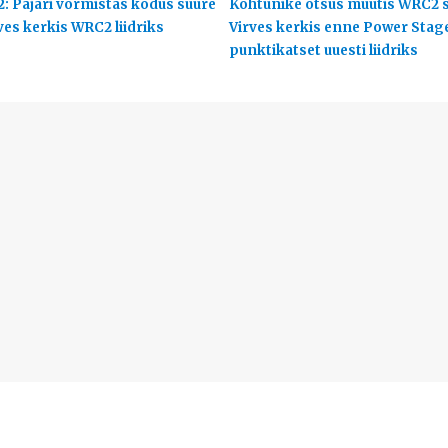
2: Pajari vormistas kodus suure
Kohtunike otsus muutis WRC2 s
ves kerkis WRC2 liidriks
Virves kerkis enne Power Stag
punktikatset uuesti liidriks