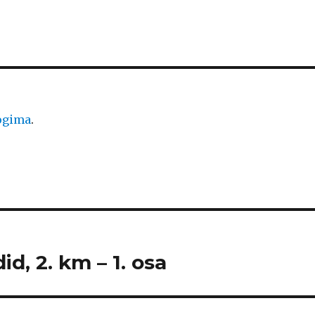
logima
.
id, 2. km – 1. osa