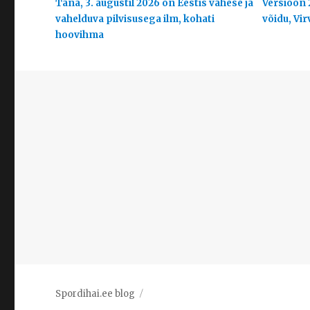
Täna, 3. augustil 2026 on Eestis vähese ja
Versioon 
vahelduva pilvisusega ilm, kohati
võidu, Vir
hoovihma
Spordihai.ee blog