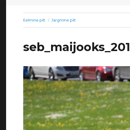
Eelmine pilt
Järgmine pilt
seb_maijooks_20