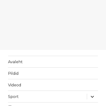
Avaleht
Pildid
Videod
laienda
Sport
alamme