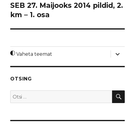
SEB 27. Maijooks 2014 pildid, 2.
km – 1. osa
laienda
Vaheta teemat
alamme
OTSING
OTS
Otsi: