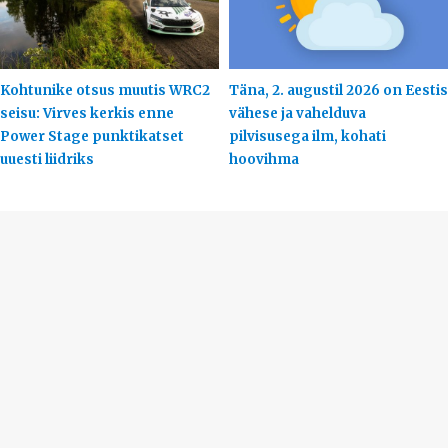
Kohtunike otsus muutis WRC2
Täna, 2. augustil 2026 on Eestis
seisu: Virves kerkis enne
vähese ja vahelduva
Power Stage punktikatset
pilvisusega ilm, kohati
uuesti liidriks
hoovihma