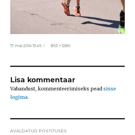
Postitatud
Täissuurus
17. mai 2014 15:45
853 × 1280
Lisa kommentaar
Vabandust, kommenteerimiseks pead
sisse
logima
.
Navigeerimine
AVALDATUD POSTITUSES