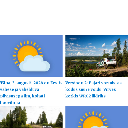
Täna, 3. augustil 2026 on Eestis
Versioon 2: Pajari vormistas
vähese ja vahelduva
kodus suure võidu, Virves
pilvisusega ilm, kohati
kerkis WRC2 liidriks
hoovihma