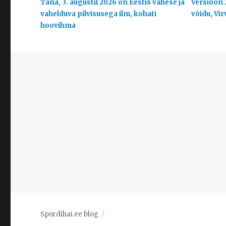
Täna, 3. augustil 2026 on Eestis vähese ja
Versioon 
vahelduva pilvisusega ilm, kohati
võidu, Vir
hoovihma
Spordihai.ee blog