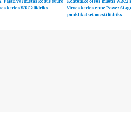
2: Pajari vormistas kodus suure
Kohtunike otsus muutis WRC2 s
ves kerkis WRC2 liidriks
Virves kerkis enne Power Stag
punktikatset uuesti liidriks