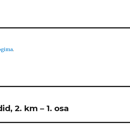
logima
.
id, 2. km – 1. osa