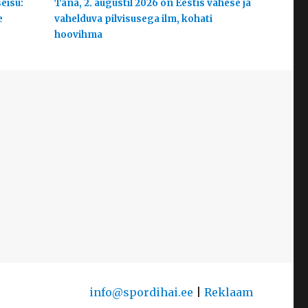
eisu:
Täna, 2. augustil 2026 on Eestis vähese ja
e
vahelduva pilvisusega ilm, kohati
hoovihma
info@spordihai.ee
|
Reklaam