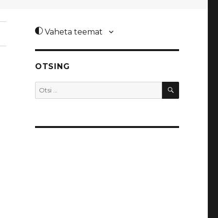
Vaheta teemat
OTSING
OTSI
Otsi: