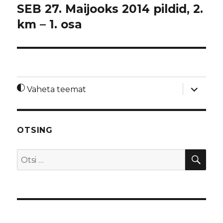
SEB 27. Maijooks 2014 pildid, 2.
km – 1. osa
laienda
Vaheta teemat
alamme
OTSING
OTS
Otsi: