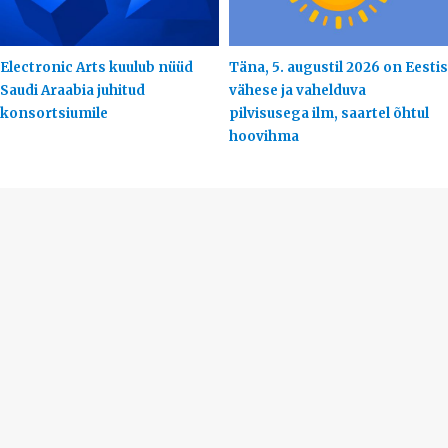
Electronic Arts kuulub nüüd
Täna, 5. augustil 2026 on Eestis
Saudi Araabia juhitud
vähese ja vahelduva
konsortsiumile
pilvisusega ilm, saartel õhtul
hoovihma