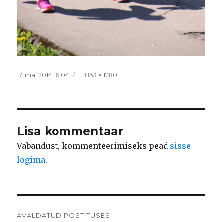
Postitatud
Täissuurus
17. mai 2014 16:04
853 × 1280
Lisa kommentaar
Vabandust, kommenteerimiseks pead
sisse
logima
.
Navigeerimine
AVALDATUD POSTITUSES