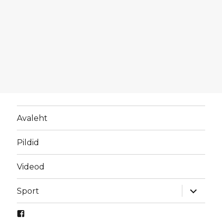
Avaleht
Pildid
Videod
laienda
Sport
alamme