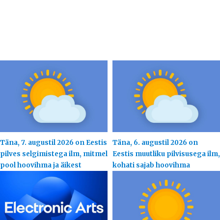
Täna, 7. augustil 2026 on Eestis
Täna, 6. augustil 2026 on
pilves selgimistega ilm, mitmel
Eestis muutliku pilvisusega ilm,
pool hoovihma ja äikest
kohati sajab hoovihma