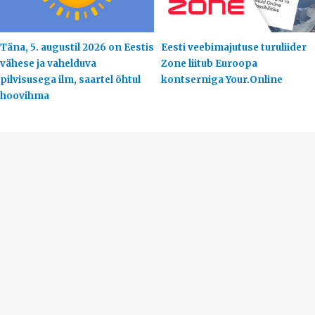
Täna, 5. augustil 2026 on Eestis
Eesti veebimajutuse turuliider
vähese ja vahelduva
Zone liitub Euroopa
pilvisusega ilm, saartel õhtul
kontserniga Your.Online
hoovihma