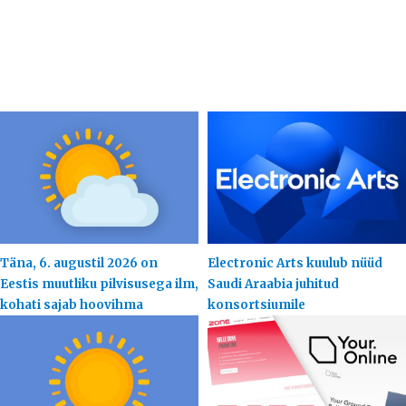
Täna, 6. augustil 2026 on
Electronic Arts kuulub nüüd
Eestis muutliku pilvisusega ilm,
Saudi Araabia juhitud
kohati sajab hoovihma
konsortsiumile