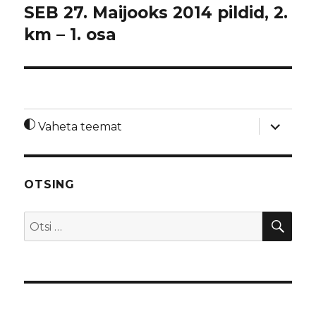
SEB 27. Maijooks 2014 pildid, 2.
km – 1. osa
laienda
Vaheta teemat
alamme
OTSING
OTS
Otsi: