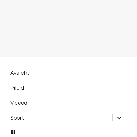
Avaleht
Pildid
Videod
laienda
Sport
alamme