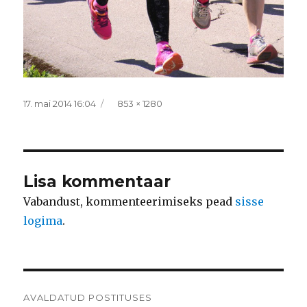
Postitatud
Täissuurus
17. mai 2014 16:04
853 × 1280
Lisa kommentaar
Vabandust, kommenteerimiseks pead
sisse
logima
.
Navigeerimine
AVALDATUD POSTITUSES