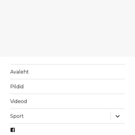
Avaleht
Pildid
Videod
laienda
Sport
alamme