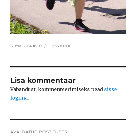
Postitatud
Täissuurus
17. mai 2014 16:07
853 × 1280
Lisa kommentaar
Vabandust, kommenteerimiseks pead
sisse
logima
.
Navigeerimine
AVALDATUD POSTITUSES