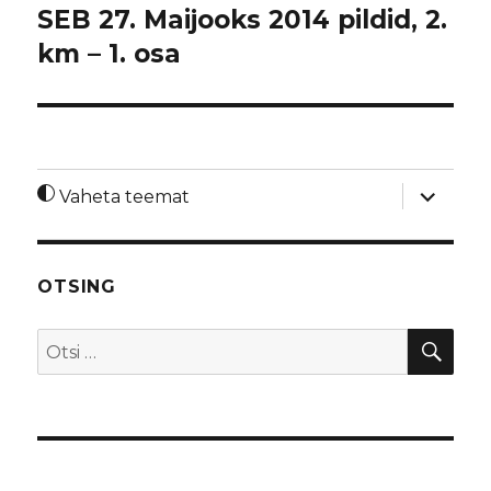
SEB 27. Maijooks 2014 pildid, 2.
km – 1. osa
laienda
Vaheta teemat
alamme
OTSING
OTS
Otsi: