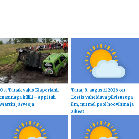
Ott Tänak vajus Klaperjahil
Täna, 8. augustil 2026 on
masinaga külili – appi tuli
Eestis vahelduva pilvisusega
Martin Järveoja
ilm, mitmel pool hoovihma ja
äikest