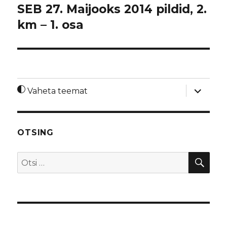
SEB 27. Maijooks 2014 pildid, 2.
km – 1. osa
laienda
Vaheta teemat
alamme
OTSING
OTS
Otsi: