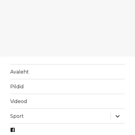
Avaleht
Pildid
Videod
laienda
Sport
alamme