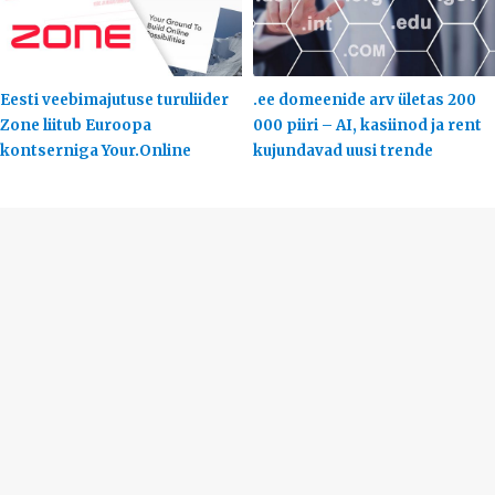
Eesti veebimajutuse turuliider
.ee domeenide arv ületas 200
Zone liitub Euroopa
000 piiri – AI, kasiinod ja rent
kontserniga Your.Online
kujundavad uusi trende