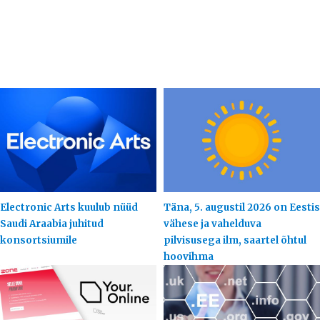
Electronic Arts kuulub nüüd
Täna, 5. augustil 2026 on Eestis
Saudi Araabia juhitud
vähese ja vahelduva
konsortsiumile
pilvisusega ilm, saartel õhtul
hoovihma