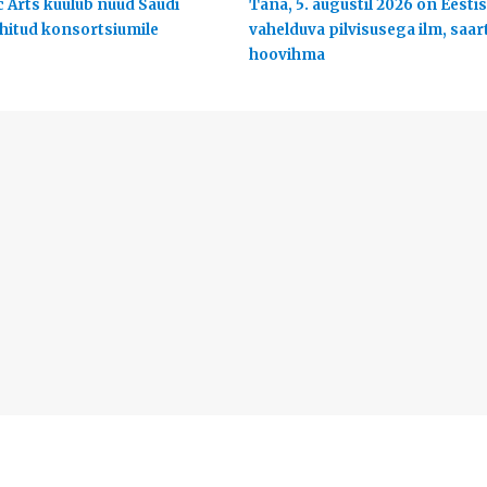
c Arts kuulub nüüd Saudi
Täna, 5. augustil 2026 on Eestis
uhitud konsortsiumile
vahelduva pilvisusega ilm, saart
hoovihma