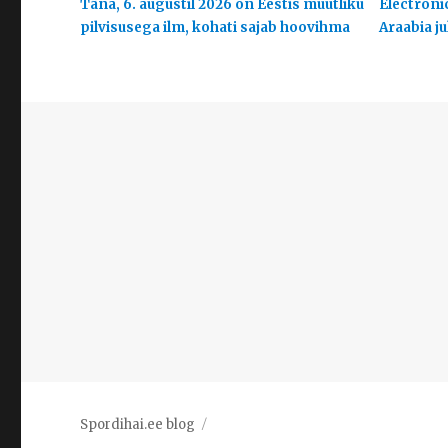
Täna, 6. augustil 2026 on Eestis muutliku
Electroni
pilvisusega ilm, kohati sajab hoovihma
Araabia j
Spordihai.ee blog