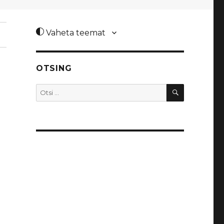
Vaheta teemat
OTSING
OTSI
Otsi: