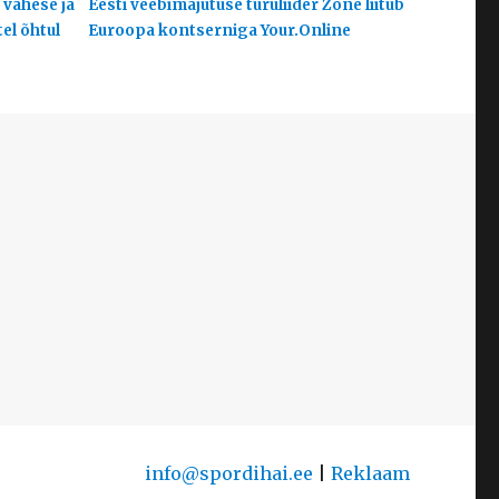
 vähese ja
Eesti veebimajutuse turuliider Zone liitub
el õhtul
Euroopa kontserniga Your.Online
info@spordihai.ee
|
Reklaam