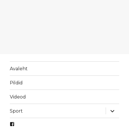
Avaleht
Pildid
Videod
laienda
Sport
alamme