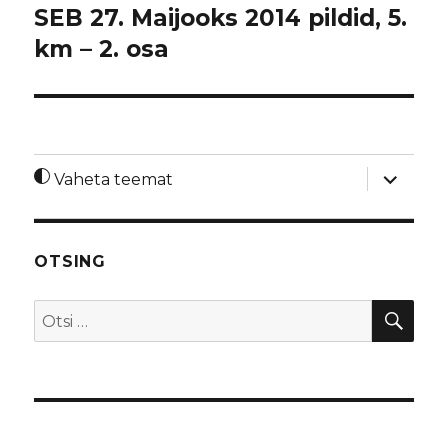
SEB 27. Maijooks 2014 pildid, 5.
km – 2. osa
laienda
Vaheta teemat
alamme
OTSING
OTS
Otsi: