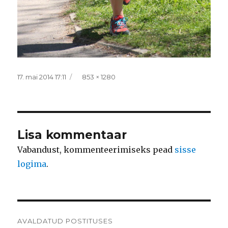
Postitatud
Täissuurus
17. mai 2014 17:11
853 × 1280
Lisa kommentaar
Vabandust, kommenteerimiseks pead
sisse
logima
.
Navigeerimine
AVALDATUD POSTITUSES