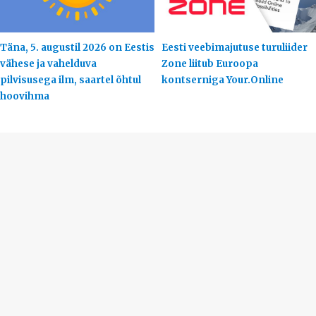
Täna, 5. augustil 2026 on Eestis
Eesti veebimajutuse turuliider
vähese ja vahelduva
Zone liitub Euroopa
pilvisusega ilm, saartel õhtul
kontserniga Your.Online
hoovihma