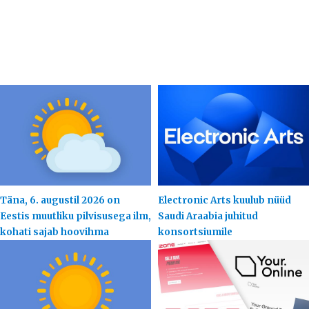
Täna, 6. augustil 2026 on
Electronic Arts kuulub nüüd
Eestis muutliku pilvisusega ilm,
Saudi Araabia juhitud
kohati sajab hoovihma
konsortsiumile