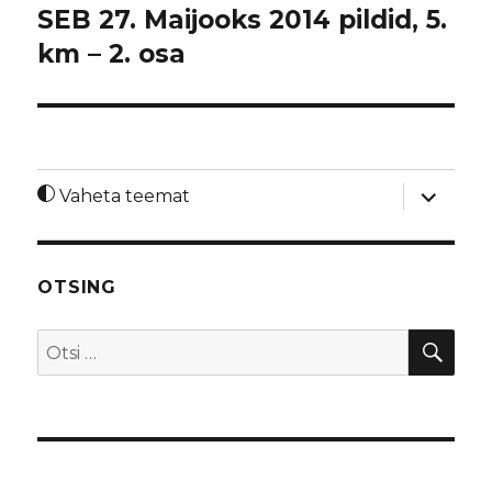
SEB 27. Maijooks 2014 pildid, 5.
km – 2. osa
laienda
Vaheta teemat
alamme
OTSING
OTS
Otsi: