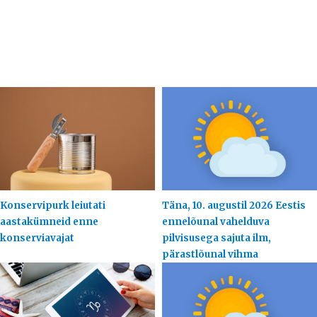
Konservipurk leiutati
Täna, 10. augustil 2026 Eestis
aastakümneid enne
ennelõunal vahelduva
konserviavajat
pilvisusega sajuta ilm,
pärastlõunal vihma