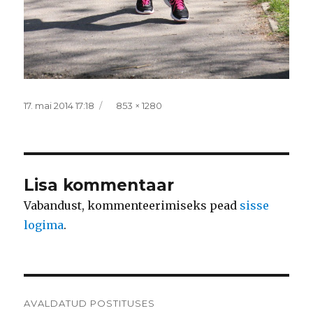
Postitatud
Täissuurus
17. mai 2014 17:18
853 × 1280
Lisa kommentaar
Vabandust, kommenteerimiseks pead
sisse
logima
.
Navigeerimine
AVALDATUD POSTITUSES