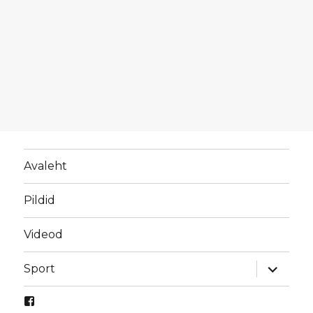
Avaleht
Pildid
Videod
laienda
Sport
alamme