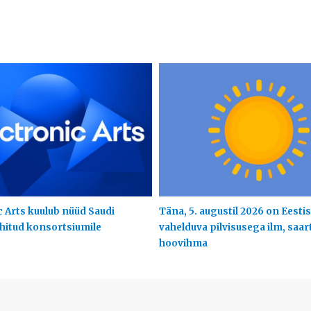
c Arts kuulub nüüd Saudi
Täna, 5. augustil 2026 on Eestis
uhitud konsortsiumile
vahelduva pilvisusega ilm, saart
hoovihma