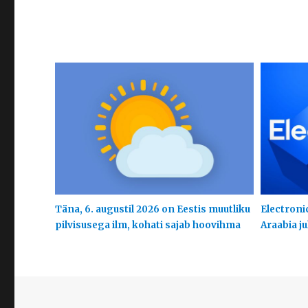
Täna, 6. augustil 2026 on Eestis muutliku
Electroni
pilvisusega ilm, kohati sajab hoovihma
Araabia j