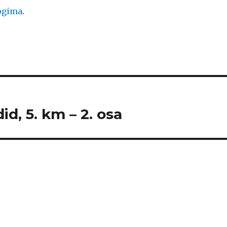
logima
.
id, 5. km – 2. osa