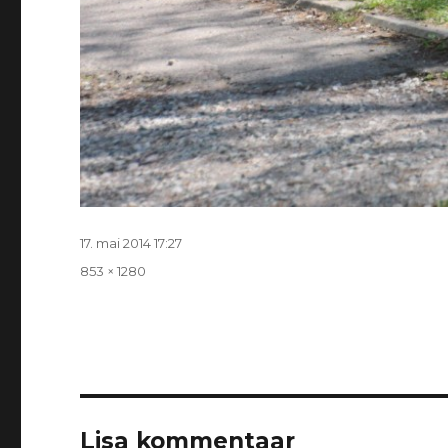
Postitatud
17. mai 2014 17:27
Täissuurus
853 × 1280
Lisa kommentaar