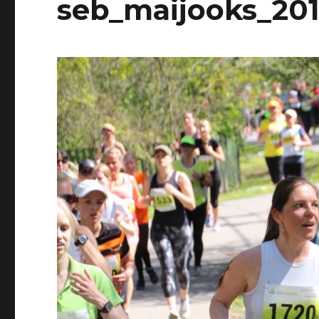
seb_maijooks_20