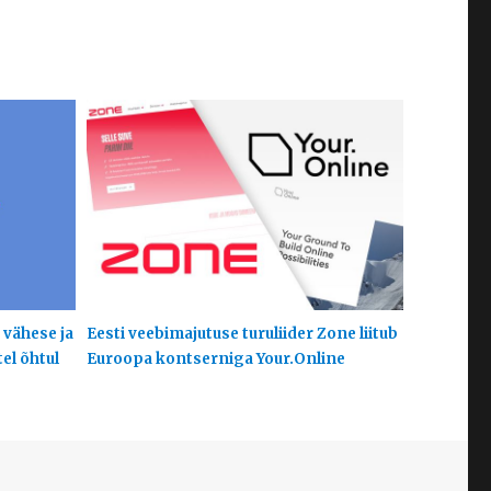
 vähese ja
Eesti veebimajutuse turuliider Zone liitub
el õhtul
Euroopa kontserniga Your.Online