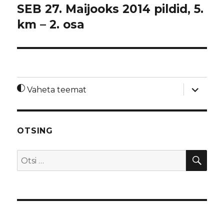
SEB 27. Maijooks 2014 pildid, 5.
km – 2. osa
laienda
Vaheta teemat
alamme
OTSING
OTS
Otsi: