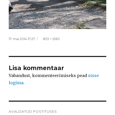
Postitatud
Täissuurus
17. mai 2014 17:27
853 × 1280
Lisa kommentaar
Vabandust, kommenteerimiseks pead
sisse
logima
.
Navigeerimine
AVALDATUD POSTITUSES