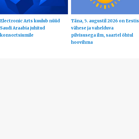
Electronic Arts kuulub nüüd
Täna, 5. augustil 2026 on Eestis
Saudi Araabia juhitud
vähese ja vahelduva
konsortsiumile
pilvisusega ilm, saartel õhtul
hoovihma