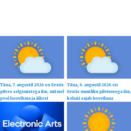
Täna, 7. augustil 2026 on Eestis
Täna, 6. augustil 2026 on
pilves selgimistega ilm, mitmel
Eestis muutliku pilvisusega ilm,
pool hoovihma ja äikest
kohati sajab hoovihma