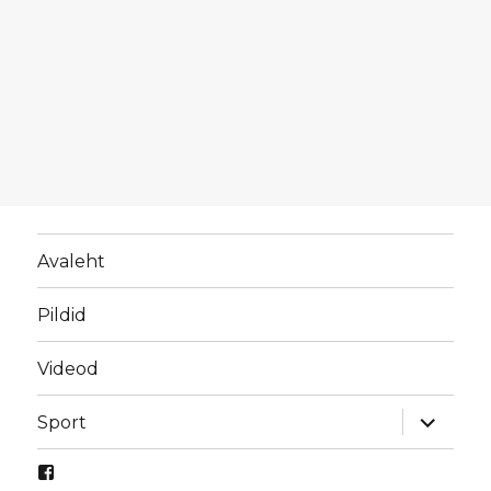
Avaleht
Pildid
Videod
laienda
Sport
alamme