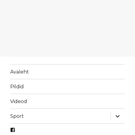
Avaleht
Pildid
Videod
laienda
Sport
alamme