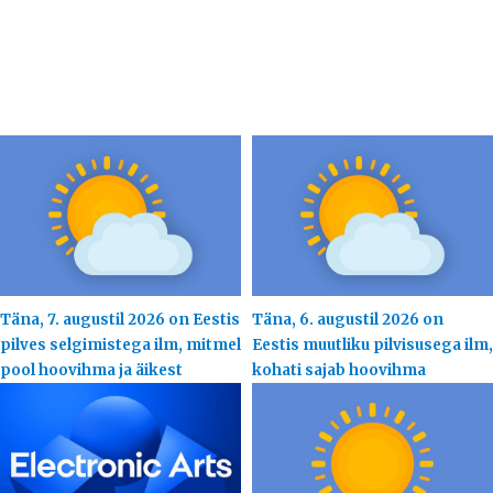
Täna, 7. augustil 2026 on Eestis
Täna, 6. augustil 2026 on
pilves selgimistega ilm, mitmel
Eestis muutliku pilvisusega ilm,
pool hoovihma ja äikest
kohati sajab hoovihma