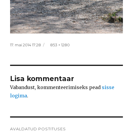
Postitatud
Täissuurus
17. mai 2014 17:28
853 × 1280
Lisa kommentaar
Vabandust, kommenteerimiseks pead
sisse
logima
.
Navigeerimine
AVALDATUD POSTITUSES