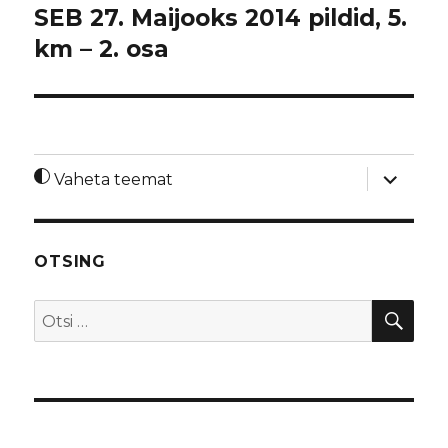
SEB 27. Maijooks 2014 pildid, 5.
km – 2. osa
laienda
Vaheta teemat
alamme
OTSING
OTS
Otsi: