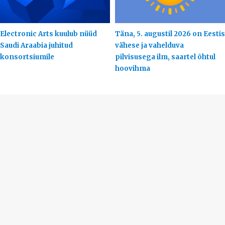
Electronic Arts kuulub nüüd
Täna, 5. augustil 2026 on Eestis
Saudi Araabia juhitud
vähese ja vahelduva
konsortsiumile
pilvisusega ilm, saartel õhtul
hoovihma