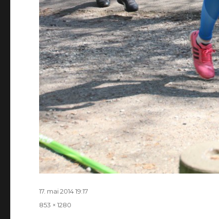
Postitatud
17. mai 2014 19:17
Täissuurus
853 × 1280