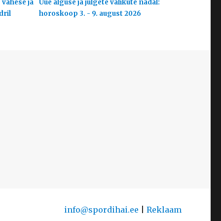
 vähese ja
Uue alguse ja julgete valikute nädal:
dril
horoskoop 3. - 9. august 2026
info@spordihai.ee
|
Reklaam