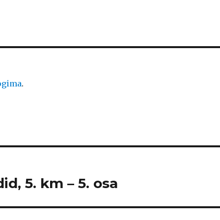
logima
.
id, 5. km – 5. osa