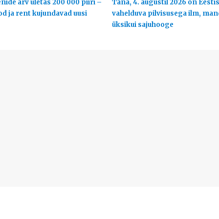
ide arv ületas 200 000 piiri –
Täna, 4. augustil 2026 on Eestis
od ja rent kujundavad uusi
vahelduva pilvisusega ilm, man
üksikui sajuhooge