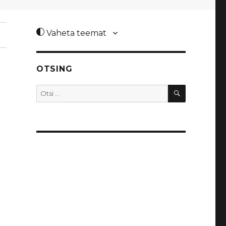
Vaheta teemat
OTSING
OTSI
Otsi: