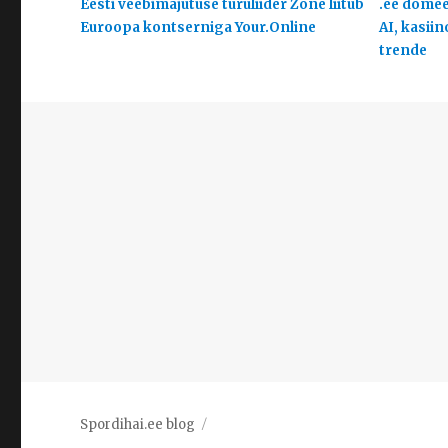
Eesti veebimajutuse turuliider Zone liitub
.ee domeen
Euroopa kontserniga Your.Online
AI, kasiin
trende
Spordihai.ee blog