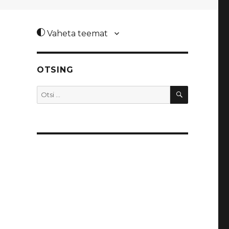
Vaheta teemat
OTSING
OTSI
Otsi: