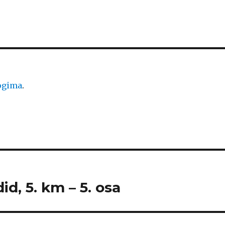
logima
.
id, 5. km – 5. osa