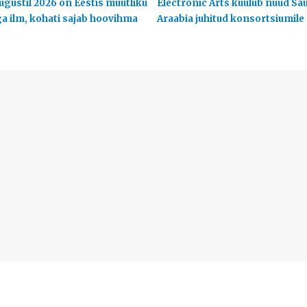
ugustil 2026 on Eestis muutliku
Electronic Arts kuulub nüüd Sa
ga ilm, kohati sajab hoovihma
Araabia juhitud konsortsiumile