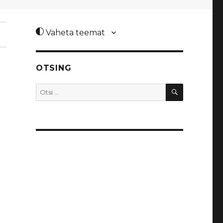
Vaheta teemat
OTSING
OTSI
Otsi: