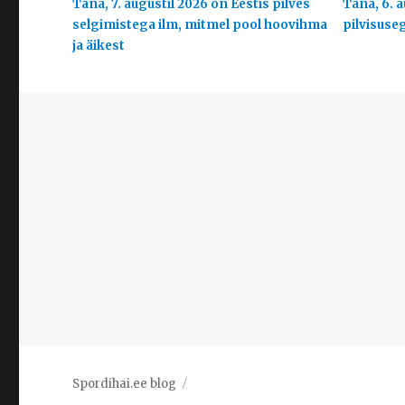
Täna, 7. augustil 2026 on Eestis pilves
Täna, 6. a
selgimistega ilm, mitmel pool hoovihma
pilvisuse
ja äikest
Spordihai.ee blog