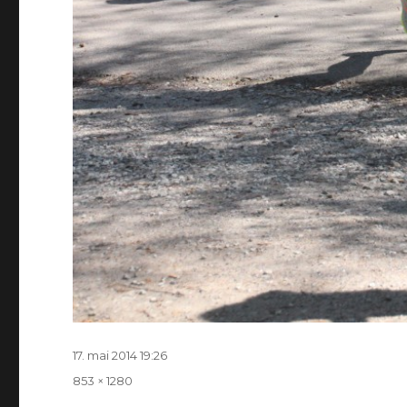
Postitatud
17. mai 2014 19:26
Täissuurus
853 × 1280