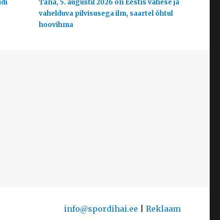
udi
Täna, 5. augustil 2026 on Eestis vähese ja
vahelduva pilvisusega ilm, saartel õhtul
hoovihma
info@spordihai.ee
|
Reklaam