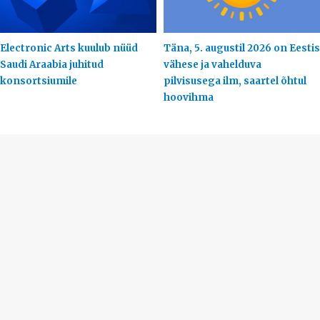
Electronic Arts kuulub nüüd
Täna, 5. augustil 2026 on Eestis
Saudi Araabia juhitud
vähese ja vahelduva
konsortsiumile
pilvisusega ilm, saartel õhtul
hoovihma