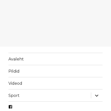
Avaleht
Pildid
Videod
laienda
Sport
alamme