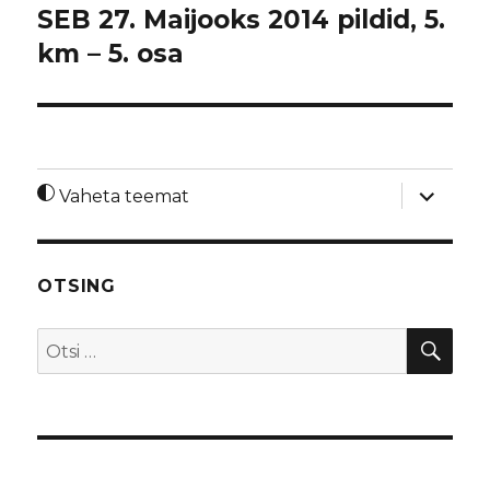
SEB 27. Maijooks 2014 pildid, 5.
km – 5. osa
laienda
Vaheta teemat
alamme
OTSING
OTS
Otsi: