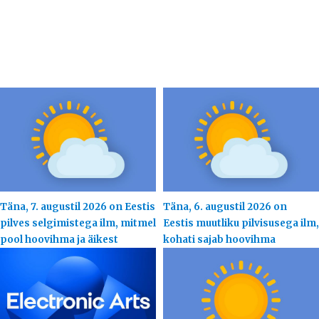
Täna, 7. augustil 2026 on Eestis
Täna, 6. augustil 2026 on
pilves selgimistega ilm, mitmel
Eestis muutliku pilvisusega ilm,
pool hoovihma ja äikest
kohati sajab hoovihma