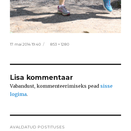
Postitatud
Täissuurus
17. mai 2014 19:40
853 × 1280
Lisa kommentaar
Vabandust, kommenteerimiseks pead
sisse
logima
.
Navigeerimine
AVALDATUD POSTITUSES