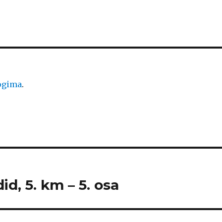
logima
.
id, 5. km – 5. osa