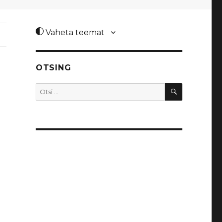
Vaheta teemat
OTSING
OTSI
Otsi: