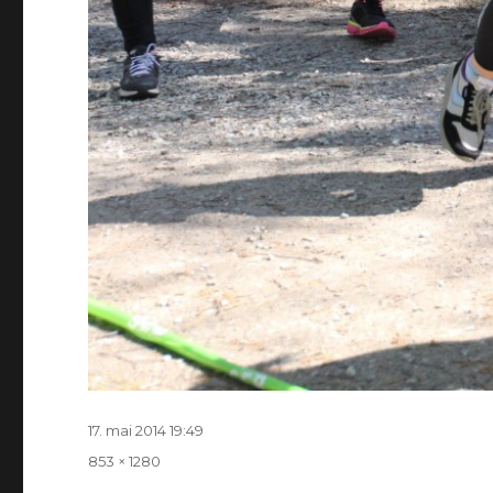
Postitatud
17. mai 2014 19:49
Täissuurus
853 × 1280