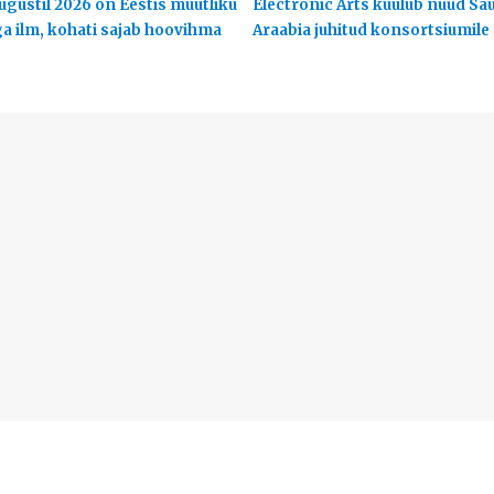
ugustil 2026 on Eestis muutliku
Electronic Arts kuulub nüüd Sa
ga ilm, kohati sajab hoovihma
Araabia juhitud konsortsiumile