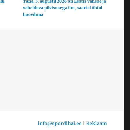
udi
Täna, 5. augustil 2026 on Eestis vähese ja
vahelduva pilvisusega ilm, saartel õhtul
hoovihma
info@spordihai.ee
|
Reklaam