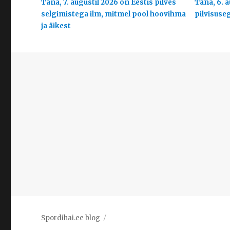
Täna, 7. augustil 2026 on Eestis pilves
Täna, 6. a
selgimistega ilm, mitmel pool hoovihma
pilvisuse
ja äikest
Spordihai.ee blog